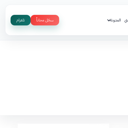
ني
المدونة
سجّل مجاناً
تلغرام