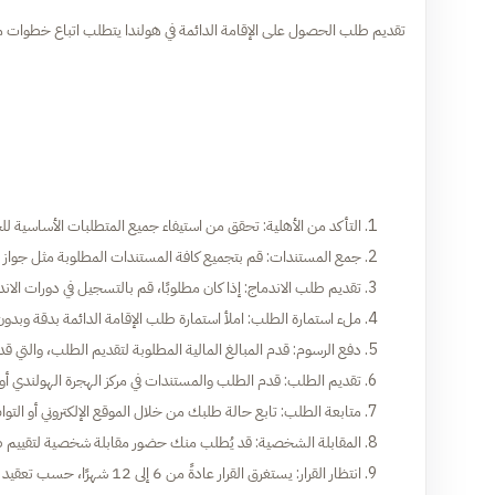
تقديم طلب الحصول على الإقامة الدائمة في هولندا يتطلب اتباع خطوات
التأكد من الأهلية: تحقق من استيفاء جميع المتطلبات الأساسية للح
جمع المستندات: قم بتجميع كافة المستندات المطلوبة مثل جواز ا
تقديم طلب الاندماج: إذا كان مطلوبًا، قم بالتسجيل في دورات الاندما
ملء استمارة الطلب: املأ استمارة طلب الإقامة الدائمة بدقة وبدون
دفع الرسوم: قدم المبالغ المالية المطلوبة لتقديم الطلب، والتي قد تصل إلى حوالي 000
تقديم الطلب: قدم الطلب والمستندات في مركز الهجرة الهولندي أو عب
متابعة الطلب: تابع حالة طلبك من خلال الموقع الإلكتروني أو ال
المقابلة الشخصية: قد يُطلب منك حضور مقابلة شخصية لتقييم
انتظار القرار: يستغرق القرار عادةً من 6 إلى 12 شهرًا، حسب تعقيد الطلب.