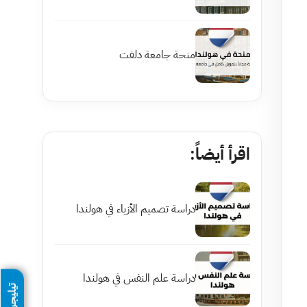
منحة جامعة دلفت
اقرأ أيضاً:
دراسة تصميم الأزياء في هولندا
دراسة علم النفس في هولندا
تيليجرام