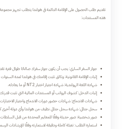
تقديم طلب الحصول على الإقامة الدائمة في هولندا يتطلب تجهيز مجموعة
هذه المستندات:
جواز السفر الساري: يجب أن يكون جواز سفرك صالحًا طوال فترة تقد
إثبات الإقامة القانونية: وثائق تثبت إقامتك في هولندا لمدة السنوات 
شهادة اللغة الهولندية: شهادة اجتياز اختبار NT2 أو ما يعادله.
إثبات الدخل: كشوف الرواتب أو المستندات المالية التي تثبت قدر
شهادات الاندماج: شهادات حضور دورات الاندماج واجتياز الاختبارات 
سجل جنائي: شهادة سجل جنائي نظيف من هولندا وأي دولة أخرى كنت 
صور شخصية: صور حديثة وفقًا للمعايير المحددة من قبل السلطات ا
استمارة الطلب: تعبئة كاملة ودقيقة لاستمارته وفقًا للإرشادات الرسمي