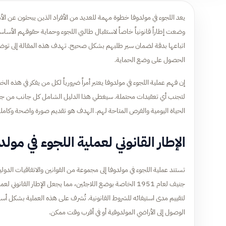
يعد اللجوء في مولدوفا خطوة مهمة للعديد من الأفراد الذين يبحثون عن الأما
وضعت إطاراً قانونياً خاصاً لاستقبال طالبي اللجوء وحماية حقوقهم الأساسي
اتباعها بدقة لضمان سير طلبهم بشكل صحيح. تهدف هذه المقالة إلى توضيح 
الحصول على وضع الحماية.
إن فهم عملية اللجوء في مولدوفا يعتبر أمراً ضرورياً لكل من يفكر في هذه ا
لتجنب أي تعقيدات محتملة. سيغطي هذا الدليل الشامل كل جانب من جوانب ال
الحياة اليومية والفرص المتاحة لهم. الهدف هو تقديم صورة واضحة وكاملة 
الإطار القانوني لعملية اللجوء في مولد
تستند عملية اللجوء في مولدوفا إلى مجموعة من القوانين والاتفاقيات الدول
جنيف لعام 1951 الخاصة بوضع اللاجئين، مما يجعل الإطار القا
لتقييم مدى استيفائه للشروط القانونية. تُشرف على هذه العملية بشكل أساسي 
الوصول إلى الأراضي المولدوفية أو في أقرب وقت ممكن.