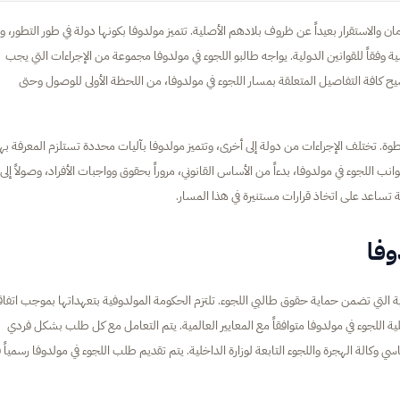
ن والاستقرار بعيداً عن ظروف بلادهم الأصلية. تتميز مولدوفا بكونها دولة في طور التطور، و
ة وفقاً للقوانين الدولية. يواجه طالبو اللجوء في مولدوفا مجموعة من الإجراءات التي يجب
كافة التفاصيل المتعلقة بمسار اللجوء في مولدوفا، من اللحظة الأولى للوصول وحتى
لخطوة. تختلف الإجراءات من دولة إلى أخرى، وتتميز مولدوفا بآليات محددة تستلزم المعرفة بها
لجوء في مولدوفا، بدءاً من الأساس القانوني، مروراً بحقوق وواجبات الأفراد، وصولاً إلى
تساعد على اتخاذ قرارات مستنيرة في هذا المسار.
وفا
ية التي تضمن حماية حقوق طالبي اللجوء. تلتزم الحكومة المولدوفية بتعهداتها بموجب اتفاق
نوني لعملية اللجوء في مولدوفا متوافقاً مع المعايير العالمية. يتم التعامل مع كل طلب بشكل فردي
وكالة الهجرة واللجوء التابعة لوزارة الداخلية. يتم تقديم طلب اللجوء في مولدوفا رسمياً ف