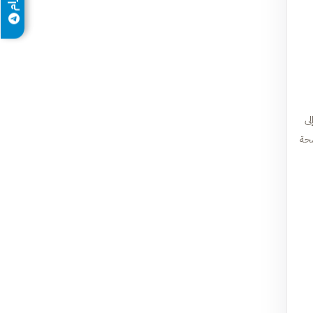
لى
ضحة