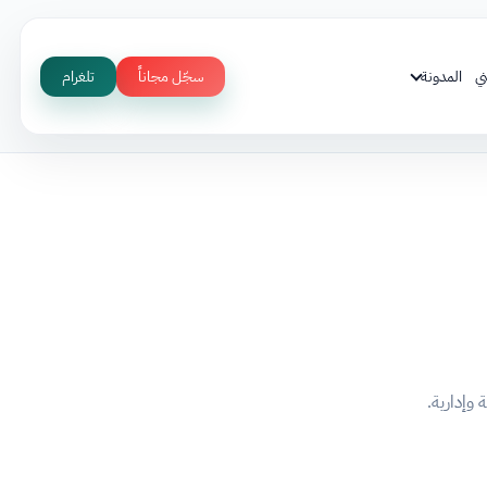
ي
المدونة
سجّل مجاناً
تلغرام
وإدارية.