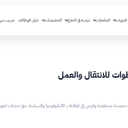
الدورات
الجامعات
دراسة في الخارج
التخصصات
دليل الوظائف
تدريب مهن
جرة إلى أوزباكستان: 7 خطوات للانتقال والعمل
يف معيشة منخفضة وفرص في قطاعات كالتكنولوجيا والسياحة، مع تحديات لغوية 