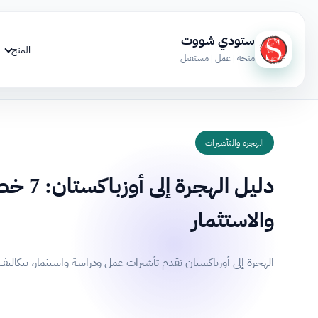
ستودي شووت
المنح
منحة | عمل | مستقبل
الهجرة والتأشيرات
دليل اله
والاستثمار
الهجرة إلى أوزباكستان تقدم تأشيرات عمل ودراسة واستثمار، بتكال