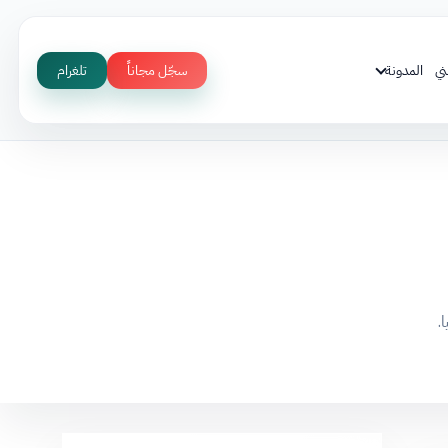
ني
المدونة
سجّل مجاناً
تلغرام
.