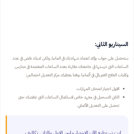
السيناريو الثاني:
ستحصل على جواب يؤكد اعتماد شهادتك في المانيا, ولكن لديك نقص في عدد
الساعات التي درستها في جامعتك مقارنة بعدد الساعات المعتمدة في مدارس
وكليات العلاج الفيزيائي في ألمانيا. وهنا يعطيك مركز التعديل احتمالين:
الاول اجتياز امتحان المهارات.
الثاني التسجيل في معهد خاص لاستكمال الساعات التي تنقصك حتى
تحصل على التعديل الألماني.
انت تستطيع الآن الاختيار مابين الاول والثاني. تكاليف