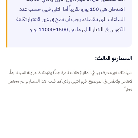
الامتحان هي 150 يورو تقريباً أما الثاني فهي حسب عدد
الساعات التي تنقصك. يجب أن تضع في عين الاعتبار تكلفة
الكورس في الخيار الثاني ما بين 1500-11000 يورو.
السيناريو الثالث:
شهادتك غير معترف بها في المانيا(حالات نادرة جداً) ولايمكنك مزاولة المهنة ابداً.
لانقاش ولاطعن في الموضوع. فهو انتهى ولكن كما قلت, هذا السيناريو غير محتمل
فعلياً.