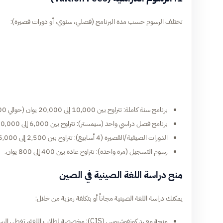
تختلف الرسوم حسب مدة البرنامج (فصلي، سنوي، أو دورات قصيرة):
برنامج سنة كاملة: تتراوح بين 10,000 إلى 20,000 يوان (حوالي 1,400 – 2,800 دولار أمريكي).
برنامج فصل دراسي واحد (سيمستر): تتراوح بين 6,000 إلى 10,000 يوان (حوالي 850 – 1,400 دولار أمريكي).
الدورات الصيفية/القصيرة (4 أسابيع): تتراوح بين 2,500 إلى 5,000 يوان (حوالي 350 – 700 دولار أمريكي).
رسوم التسجيل (مرة واحدة): تتراوح عادة بين 400 إلى 800 يوان.
منح دراسة اللغة الصينية في الصين
يمكنك دراسة اللغة الصينية مجاناً أو بتكلفة رمزية من خلال:
منحة معهد كونفوشيوس (CIS): مخصصة لطلاب اللغة، تغطي الرسوم والسكن وتمنح راتباً شهرياً (حوالي 2,500 يوان).