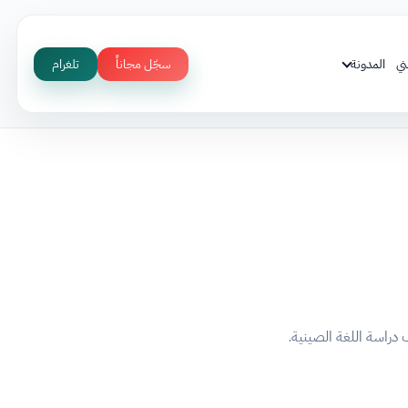
ني
المدونة
سجّل مجاناً
تلغرام