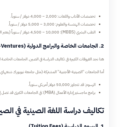
تخصصات الآداب واللغات: 2,000 – 4,000 دولار / سنوياً.
تخصصات الهندسة والعلوم: 3,000 – 5,000 دولار / سنوياً.
الطب البشري (MBBS): 4,500 – 10,000 دولار / سنوياً (يعتبر الطب الأغلى بين التخصصات).
2. الجامعات الخاصة والبرامج الدولية (Private & Joint-Ventures)
هنا نجد الفروقات الكبيرة في تكاليف الدراسة في الصين. الجامعات الخاصة المحلية قد تكلف ما 
أما الجامعات “الصينية-الأجنبية” المشتركة (مثل جامعة نيويورك شنغهاي NYU Shanghai، أو جامعة نوتينغهام نينغبو) فتصل رسومها إلى مستويات عالمية:
الرسوم: قد تتجاوز 50,000 دولار أمريكي سنوياً.
برامج ماجستير إدارة الأعمال (MBA): في الجامعات الكبرى قد تصل إلى 40,000 – 60,000 دولار.
تكاليف دراسة اللغة الصينية في الصي
1. الرسوم الدراسية (Tuition Fees)