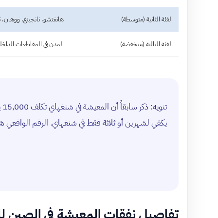
الفئة الثانية (متوسطة)
هانغتشو، نانجينغ، ووهان، 
الفئة الثالثة (منخفضة)
المدن في المقاطعات الداخلي
يكفي لشهرين أو ثلاثة فقط في شنغهاي. الرقم الواقعي هو 10,000 – 15,000 دولار سنوياً لحياة مريحة في شنغ
تفاصيل نفقات المعيشة في الصين ل