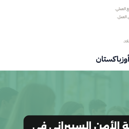
ع العملي.
 العمل.
اد.
أوزباكستان