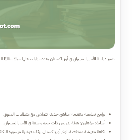
تتميز دراسة الأمن السيبراني في أوزباكستان بعدة مزايا تجعلها خيارًا مثاليً
برامج تعليمية متقدمة: مناهج حديثة تتماشى مع متطلبات السوق.
أساتذة مؤهلون: هيئة تدريس ذات خبرة واسعة في الأمن السيبراني.
تكلفة معيشة منخفضة: توفر أوزباكستان بيئة معيشية ميسورة التكلف