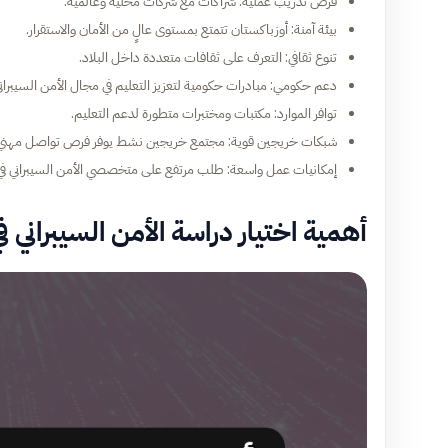
فرص تدريب عملية: شراكات مع شركات محلية وعالمية.
بيئة آمنة: أوزباكستان تتمتع بمستوى عالٍ من الأمان والاستقرار.
تنوع ثقافي: التعرف على ثقافات متعددة داخل البلاد.
دعم حكومي: مبادرات حكومية لتعزيز التعليم في مجال الأمن السيبراني
توافر الموارد: مكتبات ومختبرات متطورة لدعم التعليم.
شبكات خريجين قوية: مجتمع خريجين نشط يوفر فرص تواصل مهني
إمكانيات عمل واسعة: طلب مرتفع على متخصصي الأمن السيبراني في
أهمية اختيار دراسة الأمن السيبراني ف