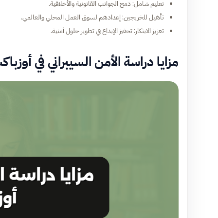
تعليم شامل: دمج الجوانب القانونية والأخلاقية.
تأهيل للخريجين: إعدادهم لسوق العمل المحلي والعالمي.
تعزيز الابتكار: تحفيز الإبداع في تطوير حلول أمنية.
مزايا دراسة الأمن السيبراني في أوزبا