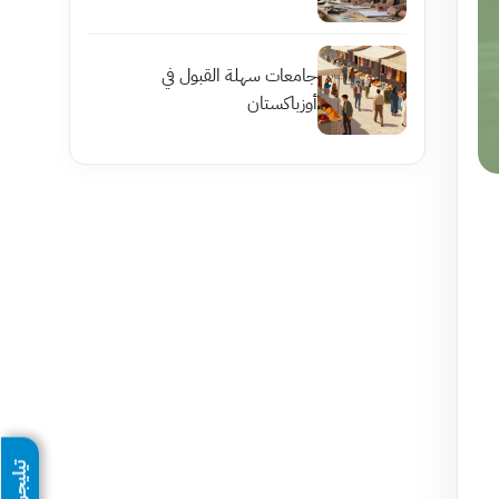
جامعات سهلة القبول في
أوزباكستان
تيليجرام