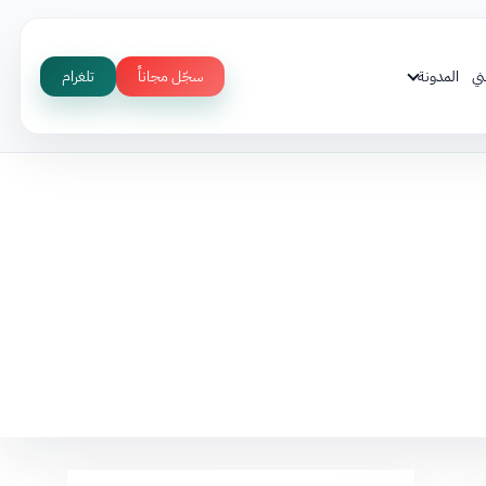
ني
المدونة
سجّل مجاناً
تلغرام