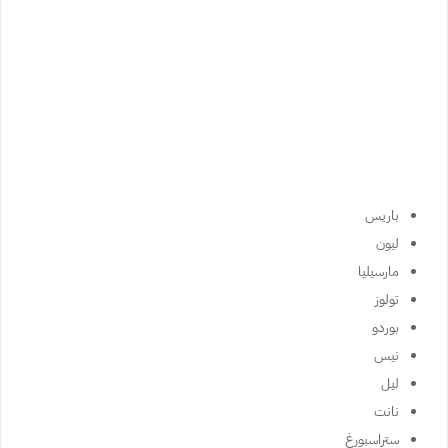
باريس
ليون
مارسيليا
تولوز
بوردو
نيس
ليل
نانت
ستراسبورغ