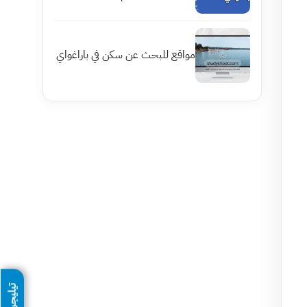
مواقع للبحث عن سكن في باراغواي
تيليجرام