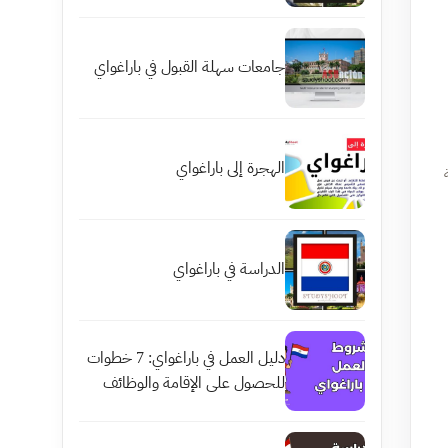
جامعات سهلة القبول في باراغواي
الهجرة إلى باراغواي
الدراسة في باراغواي
دليل العمل في باراغواي: 7 خطوات
للحصول على الإقامة والوظائف