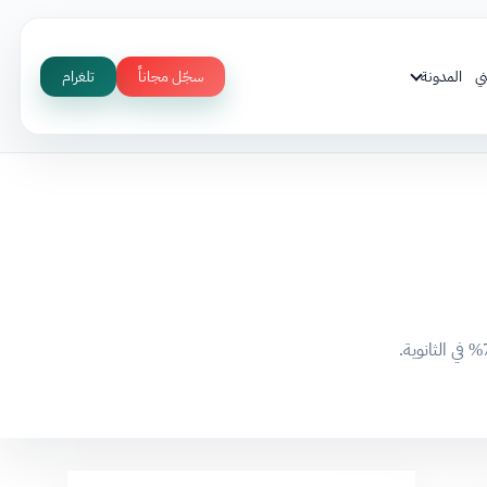
ي
المدونة
سجّل مجاناً
تلغرام