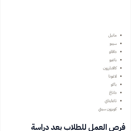
مانيل
سيبو
دافاو
باغيو
كالابارزون
لاغونا
باكو
داناغ
تاغايتاي
كويزون سيتي
فرص العمل للطلاب بعد دراسة