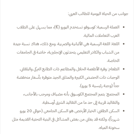
جوانب من الحياة اليومية للطالب العربي:
العملة الرسمية: كوسوفو تستخدم اليورو (€)، مما يسهل على الطلاب
العرب التعاملات المالية.
اللغة: اللغة الرسمية هي الألبانية والصربية. ومع ذلك، هناك نسبة جيدة
من الشباب والكادر التعليمي يتحدثون الإنجليزية، خاصة في الجامعات
الخاصة.
الطعام: وفرة الأطعمة الحلال والمطاعم ذات الطابع التركي والبلقاني.
الوجبات ذات الحصص الكبيرة والمذاق الجيد متوفرة بأسعار منخفضة
جداً (وجبة رئيسية 5 يورو).
المجتمع: يتميز المجتمع الكوسوفي بأنه مضياف ومرحب بالأجانب،
والتقاليد قريبة إلى حد ما من التقاليد الشرق أوسطية.
السكن الطلابي: الخيار الأرخص هو السكن الجامعي (حوالي 20 يورو
شهرياً)، ولكنه قد يعاني من بعض المشاكل في البنية التحتية القديمة مثل
سخونة المياه.