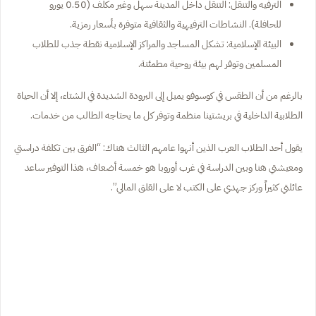
الترفيه والتنقل: التنقل داخل المدينة سهل وغير مكلف (0.50 يورو
للحافلة). النشاطات الترفيهية والثقافية متوفرة بأسعار رمزية.
البيئة الإسلامية: تشكل المساجد والمراكز الإسلامية نقطة جذب للطلاب
المسلمين وتوفر لهم بيئة روحية مطمئنة.
بالرغم من أن الطقس في كوسوفو يميل إلى البرودة الشديدة في الشتاء، إلا أن الحياة
الطلابية الداخلية في بريشتينا منظمة وتوفر كل ما يحتاجه الطالب من خدمات.
يقول أحد الطلاب العرب الذين أنهوا عامهم الثالث هناك: “الفرق بين تكلفة دراستي
ومعيشتي هنا وبين الدراسة في غرب أوروبا هو خمسة أضعاف، هذا التوفير ساعد
عائلتي كثيراً وركز جهدي على الكتب لا على القلق المالي”.