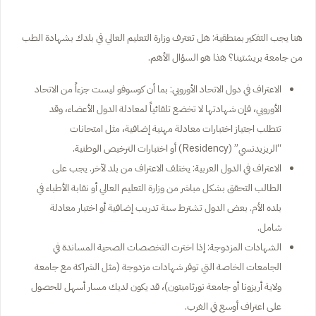
هنا يجب التفكير بمنطقية: هل تعترف وزارة التعليم العالي في بلدك بشهادة الطب
من جامعة بريشتينا؟ هذا هو السؤال الأهم.
الاعتراف في دول الاتحاد الأوروبي: بما أن كوسوفو ليست جزءاً من الاتحاد
الأوروبي، فإن شهادتها لا تخضع تلقائياً لمعادلة الدول الأعضاء، وقد
تتطلب اجتياز اختبارات معادلة مهنية إضافية، مثل امتحانات
“الريزيدنسي” (Residency) أو اختبارات الترخيص الوطنية.
الاعتراف في الدول العربية: يختلف الاعتراف من بلد لآخر. يجب على
الطالب التحقق بشكل مباشر من وزارة التعليم العالي أو نقابة الأطباء في
بلده الأم. بعض الدول تشترط سنة تدريب إضافية أو اختبار معادلة
شامل.
الشهادات المزدوجة: إذا اخترت التخصصات الصحية المساندة في
الجامعات الخاصة التي توفر شهادات مزدوجة (مثل الشراكة مع جامعة
ولاية أريزونا أو جامعة نورثامبتون)، قد يكون لديك مسار أسهل للحصول
على اعتراف أوسع في الغرب.