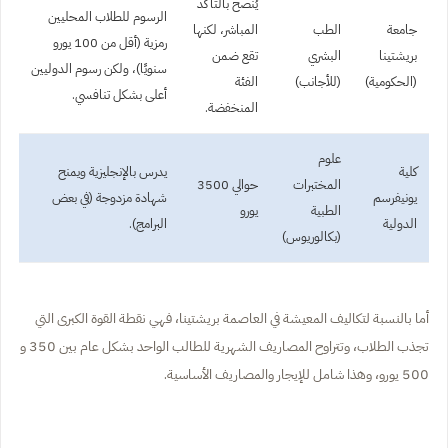
يُنصح بالتأكد
الرسوم للطلاب المحليين
جامعة
الطب
المباشر، لكنها
رمزية (أقل من 100 يورو
بريشتينا
البشري
تقع ضمن
سنويًا)، ولكن رسوم الدوليين
(الحكومية)
(للأجانب)
الفئة
أعلى بشكل تنافسي.
المنخفضة.
علوم
كلية
يدرس بالإنجليزية ويمنح
المختبرات
حوالي 3500
يونيفرسم
شهادة مزدوجة (في بعض
الطبية
يورو
الدولية
البرامج).
(بكالوريوس)
أما بالنسبة لتكاليف المعيشة في العاصمة بريشتينا، فهي نقطة القوة الكبرى التي
تجذب الطلاب، وتتراوح المصاريف الشهرية للطالب الواحد بشكل عام بين 350 و
500 يورو، وهذا شامل للإيجار والمصاريف الأساسية.