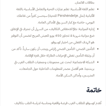
بطاقات الائتمان.
تعلم اللغة الأساسية: تعلم عبارات التحية والتعامل الأساسية باللغة
الألبانية (مثل
Përshëndetje
للتحية) سيحسن كثيراً من تفاعلك
اليومي، خاصة مع كبار السن وفي الأماكن العامة.
إدارة الميزانية: نظرًا لانخفاض التكاليف، من السهل أن تنجرف في الإنفاق.
ضع ميزانية شهرية لا تتجاوز 450 يورو للعيش المريح لتضمن أن التوفير
هو الهدف الفعلي من اختيار كوسوفو.
التأمين الصحي: التأمين الصحي إلزامي ويجب أن يكون سارياً. تأكد من
أن وثيقة التأمين تغطي الإجراءات الطارئة خلال فترة الإقامة.
الشبكة الاجتماعية: ابحث عن مجموعات وجمعيات الطلاب العرب في
بريشتينا. هم أفضل مصدر للمعلومات الداخلية حول الجامعات،
المدرسين، وأماكن السكن الآمنة.
خاتمة
تُقدم كوسوفو للطلاب العرب فرصة واقعية ومناسبة لدراسة الطب بتكاليف