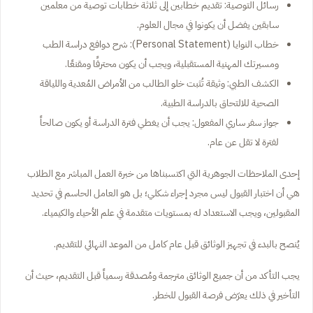
رسائل التوصية: تقديم خطابين إلى ثلاثة خطابات توصية من معلمين
سابقين يفضل أن يكونوا في مجال العلوم.
خطاب النوايا (Personal Statement): شرح دوافع دراسة الطب
ومسيرتك المهنية المستقبلية، ويجب أن يكون محترفًا ومقنعًا.
الكشف الطبي: وثيقة تُثبت خلو الطالب من الأمراض المُعدية واللياقة
الصحية للالتحاق بالدراسة الطبية.
جواز سفر ساري المفعول: يجب أن يغطي فترة الدراسة أو يكون صالحاً
لفترة لا تقل عن عام.
إحدى الملاحظات الجوهرية التي اكتسبناها من خبرة العمل المباشر مع الطلاب
هي أن اختبار القبول ليس مجرد إجراء شكلي؛ بل هو العامل الحاسم في تحديد
المقبولين، ويجب الاستعداد له بمستويات متقدمة في علم الأحياء والكيمياء.
يُنصح بالبدء في تجهيز الوثائق قبل عام كامل من الموعد النهائي للتقديم.
يجب التأكد من أن جميع الوثائق مترجمة ومُصدقة رسمياً قبل التقديم، حيث أن
التأخير في ذلك يعرّض فرصة القبول للخطر.