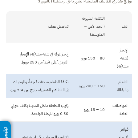
توزيع تقديري لتكاليف المعيشة الشهرية في بريشتينا (باليورو):
التكلفة الشهرية
البند
(الحد الأدنى –
تفاصيل عملية
المتوسط)
الإيجار
إيجار غرفة في شقة مشتركة؛ الإيجار
(شقة
80 – 150 يورو
الفردي أغلى (يبدأ من 250 يورو).
مشتركة)
الطعام
تكلفة الطعام منخفضة جداً، والوجبات
150 – 200 يورو
والبقالة
في المطاعم الشعبية تتراوح بين 4-7 يورو.
المواصلات
ركوب الحافلة داخل المدينة يكلف حوالي
10 – 15 يورو
العامة
0.50 يورو للرحلة الواحدة.
فواتير
تيليجرام
(كهرباء،
تكاليف الخدمات الأساسية تعتبر