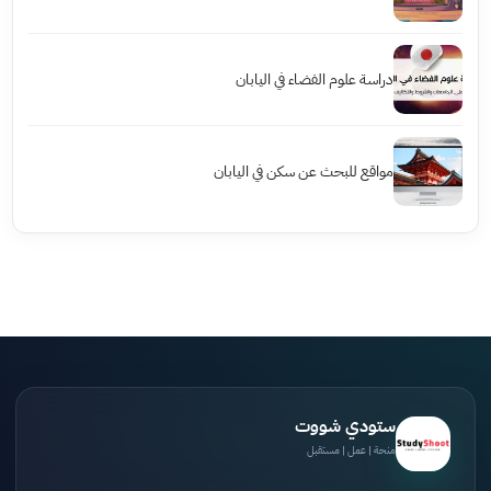
دراسة علوم الفضاء في اليابان
مواقع للبحث عن سكن في اليابان
ستودي شووت
منحة | عمل | مستقبل