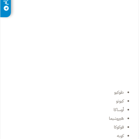
طوكيو
كيوتو
أوساكا
هيروشيما
فوكوكا
كوبه