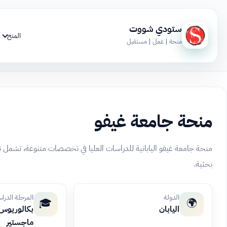
ستودي شووت
المنح
منحة | عمل | مستقبل
منحة جامعة غيفو
منحة جامعة غيفو اليابانية للدراسات العليا في تخصصات متنوعة، تشمل
بحثية.
الدولة
المرحلة الدرا
🎓
🌍
اليابان
بكالوريوس، 
ماجستير