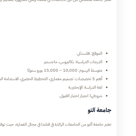
الموقع: هلسنكي
الدرجات الدراسية: بكاليروس، ماجستير
متوسط الرسوم: 10,000 – 15,000 يورو سنويًا
أهم 5 تخصصات: تصميم معماري، التخطيط الحضري، الاستدامة المعمارية، الهندسة المعمارية، التصميم الحضري الذكي
لغة الدراسة: الإنجليزية
شروطها: اجتياز اختبار القبول.
جامعة آلتو
تعتبر جامعة آلتو من الجامعات الرائدة في فنلندا في مجال العمارة، حيث توفر بي