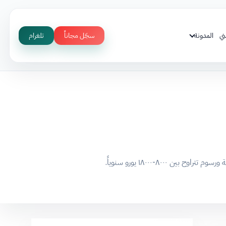
ني
المدونة
سجّل مجاناً
تلغرام
٨٠-١٨٠٠٠ يورو سنوياً.