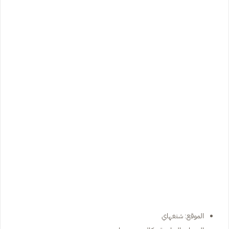
الموقع: شنغهاي