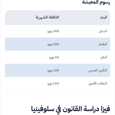
رسوم المعيشة
البند
التكلفة الشهرية
السكن
300 يورو
الطعام
200 يورو
النقل
50 يورو
التأمين الصحي
100 يورو
النفقات الأخرى
150 يورو
فيزا دراسة القانون في سلوفينيا