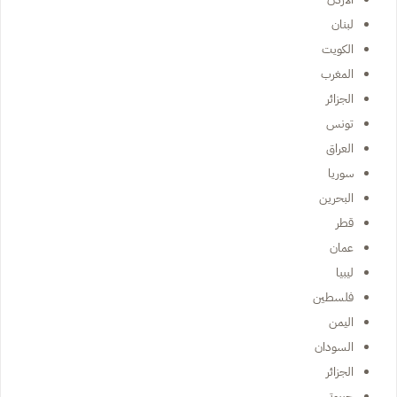
لبنان
الكويت
المغرب
الجزائر
تونس
العراق
سوريا
البحرين
قطر
عمان
ليبيا
فلسطين
اليمن
السودان
الجزائر
جيبوتي