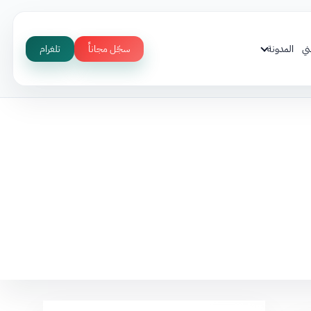
ني
المدونة
سجّل مجاناً
تلغرام