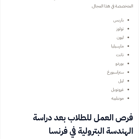
المتخصصة في هذا المجال.
باريس
تولوز
ليون
مارسيليا
نانت
بوردو
ستراسبورغ
ليل
غرونوبل
مونبلييه
فرص العمل للطلاب بعد دراسة
الهندسة البترولية في فرنسا