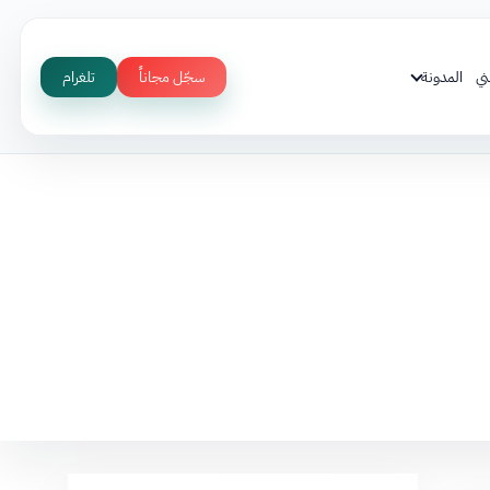
ني
المدونة
سجّل مجاناً
تلغرام