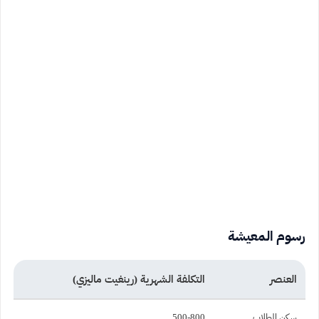
رسوم المعيشة
العنصر
التكلفة الشهرية (رينغيت ماليزي)
سكن الطلاب
500-800