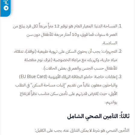
المساحة الدنيا: المعيار العام هو توفير 12 متراً مربعاً لكل فرد يبلغ من
العمر 6 سنوات فما فوق، و10 أمتار مربعة للأطفال دون سن
السادسة.
التجهيزات: يجب أن يحتوي السكن على تهوية طبيعية (نوافذ)، تدفئة،
مياه جارية، وكهرباء، مع مراعاة الخصوصية (غرف نوم منفصلة
للأطفال حسب الجنس والعمر في بعض الحالات).
إعفاءات خاصة: حاملو البطاقة الزرقاء الأوروبية (EU Blue Card)
والباحثون معفون غالباً من تقديم “إثبات مساحة السكن” في الطلب
الأولي، حيث يُفترض قدرتهم على تأمين سكن مناسب نظراً لارتفاع
رواتبهم.
ثالثاً: التأمين الصحي الشامل
التأمين الصحي هو شرط لا يمكن التنازل عنه. يجب على الكفيل: