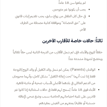
لم يبلغوا سن 18 عاماً.
يجب أن يكونوا غير متزوجين.
في حال كان الطفل من زواج سابق، يجب تقديم إثبات قانوني
على “حق الحضانة” وموافقة كتابية مصدقة من الطرف
الآخر.
ثالثاً: حالات خاصة للأقارب الآخرين
خلافاً للزوج والأبناء، فإن لم شمل الأقارب من الدرجة الثانية ليس حقاً تلقائياً
ويخضع لشروط مشددة جداً:
الوالدان (Parents): يمكن لم شمل والد الكفيل أو والد الزوج/الزوجة
فقط إذا ثبت أنهما “تحت إعالة الكفيل” بشكل كامل، وأنهما محرومان
من الدعم العائلي في بلدهما الأصلي لأسباب صحية أو مادية قاهرة.
الأبناء فوق 18 عاماً: يُسمح لهم فقط في حالات استثنائية إذا كانوا غير
قادرين على تلبية احتياجاتهم الخاصة بسبب وضع صحي (إعاقة
جسدية أو عقلية) يمنعهم من العيش بمفردهم.