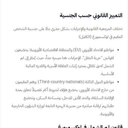
التمييز القانوني حسب الجنسية
تختلف المرجعية القانونية والإجراءات بشكل جذري بناءً على جنسية الشخص
المقيم في لوكسمبورغ (الكفيل):
مواطنو الاتحاد الأوروبي (EU) والمنطقة الاقتصادية الأوروبية: يخضعون
لقوانين “حرية التنقل”. الإجراءات هنا ميسرة جداً، حيث يُنظر إلى لم
الشمل كحق تلقائي بمجرد إثبات العلاقة الأسرية والقدرة المالية
الأساسية.
مواطنو الدول الثالثة (Third-country nationals): وهم المقيمون
من خارج الاتحاد الأوروبي. يخضع هؤلاء لشروط أكثر تفصيلاً تتعلق بمدة
الإقامة السابقة، والحد الأدنى للدخل، ومساحة السكن، وتخضع
طلباتهم لرقابة مباشرة من مديرية الهجرة التابعة لوزارة الشؤون الخارجية
والأوروبية.
قانون لم الشمل في لوكسمبورغ