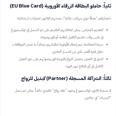
ثانياً: حاملو البطاقة الزرقاء الأوروبية (EU Blue Card)
باعتبارهم “عمالاً ذوي مهارات عالية”، يمنحهم القانون امتيازات استثنائية:
التقديم المتزامن: يمكن لعائلاتهم التقديم على لم الشمل في لوكسمبورغ
في نفس وقت تقديم الكفيل لطلبه، أو فور وصوله.
سرعة المعالجة: يتم إعطاء الأولوية لطلباتهم، وغالباً ما تصدر الموافقات
خلال فترة أقصر بكثير من المسار العادي.
الحق في العمل: يحصل الزوج/الزوجة فور وصولهم على حق العمل
الكامل في أي قطاع دون قيود.
ثالثاً: الشراكة المسجلة (Partner) كبديل للزواج
لا يشترط قانون لوكسمبورغ وجود “عقد زواج” تقليدي دائماً. يمكن لم شمل
“الشريك” في حالتين: