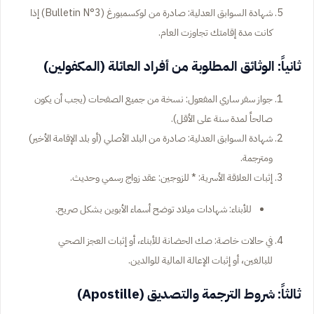
شهادة السوابق العدلية: صادرة من لوكسمبورغ (Bulletin N°3) إذا
كانت مدة إقامتك تجاوزت العام.
ثانياً: الوثائق المطلوبة من أفراد العائلة (المكفولين)
جواز سفر ساري المفعول: نسخة من جميع الصفحات (يجب أن يكون
صالحاً لمدة سنة على الأقل).
شهادة السوابق العدلية: صادرة من البلد الأصلي (أو بلد الإقامة الأخير)
ومترجمة.
إثبات العلاقة الأسرية: * للزوجين: عقد زواج رسمي وحديث.
للأبناء: شهادات ميلاد توضح أسماء الأبوين بشكل صريح.
في حالات خاصة: صك الحضانة للأبناء، أو إثبات العجز الصحي
للبالغين، أو إثبات الإعالة المالية للوالدين.
ثالثاً: شروط الترجمة والتصديق (Apostille)