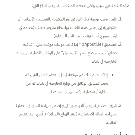
هذه النقطة هي سبب رفض معظم الملفات، لذا يجب اتباع الآتي:
اللغة: يجب ترجمة كافة الوثائق غير المكتوبة بالفرنسية، الألمانية، أو
الإنجليزية إلى إحدى هذه اللغات بواسطة مترجم محلف (معتمد في
لوكسمبورغ أو معترف به من قبل السفارة).
التصديق (Apostille): * إذا كانت دولتك موقعة على “اتفاقية
لاهاي”، يجب وضع ختم “الأبوستيل” على الوثائق الأصلية من وزارة
الخارجية في بلدك.
إذا كانت دولتك غير موقعة (مثل معظم الدول العربية)،
يجب تصديق الوثائق من وزارة الخارجية في بلدك ثم من
سفارة أو قنصلية لوكسمبورغ المختصة.
تاريخ الصلاحية: يجب ألا يتجاوز تاريخ إصدار شهادة السوابق العدلية
وشهادة الحالة الاجتماعية (عقد الزواج/الميلاد) 3 أشهر عند تقديم
الطلب.