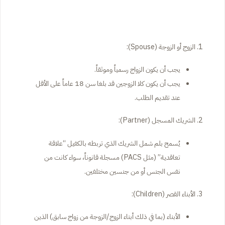
الزوج أو الزوجة (Spouse):
يجب أن يكون الزواج رسمياً وموثقاً.
يجب أن يكون كلا الزوجين قد بلغا سن 18 عاماً على الأقل
عند تقديم الطلب.
الشريك المسجل (Partner):
يُسمح بلم شمل الشريك الذي تربطه بالكفيل “علاقة
تعاقدية” (مثل PACS) مسجلة قانوناً، سواء كانت من
نفس الجنس أو من جنسين مختلفين.
الأبناء القصر (Children):
الأبناء (بما في ذلك أبناء الزوج/الزوجة من زواج سابق) الذين