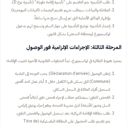
طلب التأشيرة: يتم التقديم على “تأشيرة إقامة طويلة” (تأشيرة نوع D).
المقابلة والبيانات: سيطلب منهم تقديم البصمات (البيانات البيومترية)
وإظهار الوثائق الأصلية التي تم إرسال نسخ منها سابقاً.
إصدار التأشيرة: توضع التأشيرة على جواز السفر وتسمح لهم بدخول
لوكسمبورغ (ومنطقة الشنغن) بشكل قانوني.
المرحلة الثالثة: الإجراءات الإلزامية فور الوصول
بمجرد هبوط الطائرة في لوكسمبورغ، تبدأ الخطوات القانونية الأخيرة لتثبيت الإقامة:
إعلان الوصول (Déclaration d’arrivée): يجب التوجه إلى البلدية
(Commune) التي يسكن فيها الكفيل خلال 3 أيام عمل كحد أقصى
لتسجيل أفراد العائلة في السجل السكاني.
الفحص الطبي: سيصلكم خطاب لإجراء فحص طبي (غالباً فحص
السل وصور للأشعة) لدى مديرية الصحة، وهو إجراء روتيني إلزامي.
طلب بطاقة الإقامة النهائية: بعد تسجيل الوصول والفحص الطبي،
يتم تقديم طلب الحصول على البطاقة البلاستيكية (Titre de