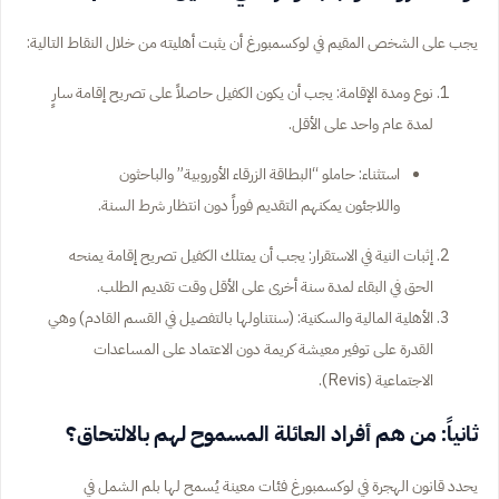
يجب على الشخص المقيم في لوكسمبورغ أن يثبت أهليته من خلال النقاط التالية:
نوع ومدة الإقامة: يجب أن يكون الكفيل حاصلاً على تصريح إقامة سارٍ
لمدة عام واحد على الأقل.
استثناء:
حاملو “البطاقة الزرقاء الأوروبية” والباحثون
واللاجئون يمكنهم التقديم فوراً دون انتظار شرط السنة.
إثبات النية في الاستقرار: يجب أن يمتلك الكفيل تصريح إقامة يمنحه
الحق في البقاء لمدة سنة أخرى على الأقل وقت تقديم الطلب.
الأهلية المالية والسكنية: (سنتناولها بالتفصيل في القسم القادم) وهي
القدرة على توفير معيشة كريمة دون الاعتماد على المساعدات
الاجتماعية (Revis).
ثانياً: من هم أفراد العائلة المسموح لهم بالالتحاق؟
يحدد قانون الهجرة في لوكسمبورغ فئات معينة يُسمح لها بلم الشمل في