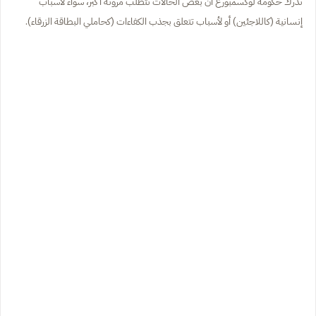
تدرك حكومة لوكسمبورغ أن بعض الحالات تتطلب مرونة أكبر، سواء لأسباب
إنسانية (كاللاجئين) أو لأسباب تتعلق بجذب الكفاءات (كحاملي البطاقة الزرقاء).