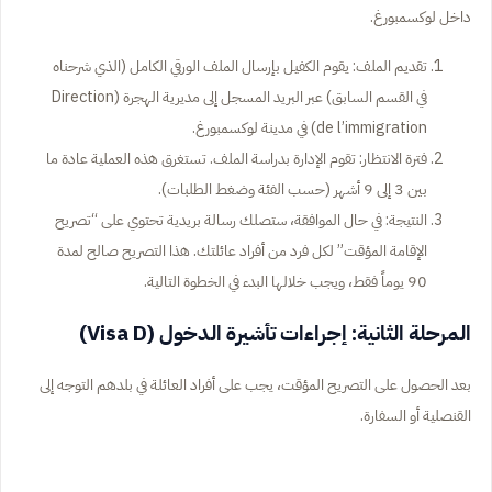
داخل لوكسمبورغ.
تقديم الملف: يقوم الكفيل بإرسال الملف الورقي الكامل (الذي شرحناه
في القسم السابق) عبر البريد المسجل إلى مديرية الهجرة (Direction
de l’immigration) في مدينة لوكسمبورغ.
فترة الانتظار: تقوم الإدارة بدراسة الملف. تستغرق هذه العملية عادة ما
بين 3 إلى 9 أشهر (حسب الفئة وضغط الطلبات).
النتيجة: في حال الموافقة، ستصلك رسالة بريدية تحتوي على “تصريح
الإقامة المؤقت” لكل فرد من أفراد عائلتك. هذا التصريح صالح لمدة
90 يوماً فقط، ويجب خلالها البدء في الخطوة التالية.
المرحلة الثانية: إجراءات تأشيرة الدخول (Visa D)
بعد الحصول على التصريح المؤقت، يجب على أفراد العائلة في بلدهم التوجه إلى
القنصلية أو السفارة.