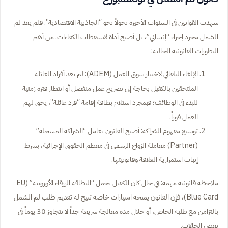
شهدت القوانين في السنوات الأخيرة تحولاً نحو “الجاذبية الاقتصادية”. فلم يعد لم
الشمل مجرد إجراء “إنساني”، بل أصبح أداة لاستقطاب الكفاءات. من أهم
التطورات القانونية الحالية:
الإلغاء التلقائي لاختبار سوق العمل (ADEM): لم يعد أفراد العائلة
الملتحقين بالكفيل بحاجة إلى تصريح عمل منفصل أو انتظار فترة زمنية
للبدء في الوظائف؛ فبمجرد استلام بطاقة إقامة “فرد عائلة”، يحق لهم
العمل فوراً.
توسيع مفهوم الشراكة: أصبح القانون يعامل “الشراكة المسجلة”
(Partner) معاملة الزواج الرسمي في معظم الحقوق الإجرائية، بشرط
إثبات استمرارية العلاقة وقانونيتها.
ملاحظة قانونية مهمة: في حال كان الكفيل يحمل “البطاقة الزرقاء الأوروبية” (EU
Blue Card)، فإن القانون يمنحه امتيازات خاصة تتيح له تقديم طلب لم الشمل
بالتزامن مع طلبه الخاص، أو خلال مدة معالجة سريعة جداً لا تتجاوز 30 يوماً في
بعض الحالات.