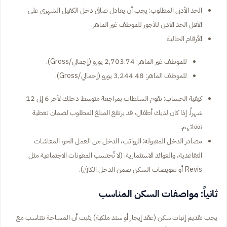
الحد الأدنى المطلوب: يجب أن يعادل صافي دخل الكفيل الشهري على
الأقل الحد الأدنى للأجور للموظف غير الماهر.
الأرقام الحالية
للموظف غير الماهر: 2,703.74 يورو (إجمالي/Gross).
للموظف الماهر: 3,244.48 يورو (إجمالي/Gross).
كيفية الحساب: تقوم السلطات بمراجعة متوسط دخلك لآخر 6 إلى 12
شهراً. إذا كان لديك أطفال، قد يرتفع المبلغ المطلوب لضمان تغطية
نفقاتهم.
مصادر الدخل المقبولة: الرواتب، الدخل من العمل الحر، المعاشات
التقاعدية، والعوائد الاستثمارية. (لا تُحتسب المعونات الاجتماعية مثل
Revis
أو تعويضات السكن ضمن الدخل الكافي).
ثانياً: مواصفات السكن المناسب
يجب تقديم إثبات سكن (عقد إيجار أو سند ملكية) يثبت أن المساحة تتناسب مع