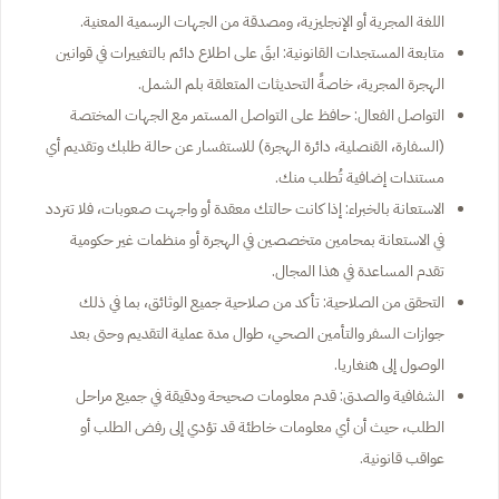
اللغة المجرية أو الإنجليزية، ومصدقة من الجهات الرسمية المعنية.
متابعة المستجدات القانونية: ابقَ على اطلاع دائم بالتغييرات في قوانين
الهجرة المجرية، خاصةً التحديثات المتعلقة بلم الشمل.
التواصل الفعال: حافظ على التواصل المستمر مع الجهات المختصة
(السفارة، القنصلية، دائرة الهجرة) للاستفسار عن حالة طلبك وتقديم أي
مستندات إضافية تُطلب منك.
الاستعانة بالخبراء: إذا كانت حالتك معقدة أو واجهت صعوبات، فلا تتردد
في الاستعانة بمحامين متخصصين في الهجرة أو منظمات غير حكومية
تقدم المساعدة في هذا المجال.
التحقق من الصلاحية: تأكد من صلاحية جميع الوثائق، بما في ذلك
جوازات السفر والتأمين الصحي، طوال مدة عملية التقديم وحتى بعد
الوصول إلى هنغاريا.
الشفافية والصدق: قدم معلومات صحيحة ودقيقة في جميع مراحل
الطلب، حيث أن أي معلومات خاطئة قد تؤدي إلى رفض الطلب أو
عواقب قانونية.