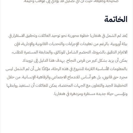
صحيحة ودقيقة، حيث أن أي تضليل قد يؤدي إلى عواقب وخيمة.
الخاتمة
يُعد لم الشمل في هنغاريا خطوة محورية نحو توحيد العائلات وتحقيق الاستقرار في
بيئة أوروبية. بالرغم من تعقيدات الإجراءات والتحديات القانونية والإدارية، فإن
الالتزام الدقيق بالشروط، التحضير الشامل للوثائق، والمتابعة المستمرة للطلب،
يمكن أن يزيد بشكل كبير من فرص النجاح. يهدف هذا الدليل إلى تزويدك
بالمعلومات الأساسية اللازمة للشروع في هذه الرحلة، مؤكدًا على أن لم الشمل ليس
مجرد حق قانوني، بل هو أساس للاندماج الاجتماعي والرفاهية الإنسانية. من خلال
التخطيط الجيد والتعاون مع الجهات المختصة، يمكن للعائلات أن تستعيد روابطها
وتؤسس حياة جديدة مستقرة ومزدهرة في هنغاريا.