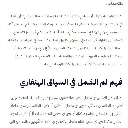
والاجتماعي.
تُقدم هنغاريا، كدولة أوروبية، إطارًا قانونيًا ناظمًا لعمليات لم الشمل، إلا أن هذا
الإطار يتسم بالدقة ويتطلب فهمًا عميقًا لشروطه ومتطلباته. يمثل لم الشمل أكثر
من مجرد إجراء إداري؛ إنه يجسد حقًا إنسانيًا أساسيًا يساهم في تعزيز الاندماج
الاجتماعي للأفراد في المجتمع المجري. يتناول هذا المقال جميع الجوانب المتعلقة
بلم الشمل في هنغاريا، بدءًا من التعريف العام وصولاً إلى الإجراءات التفصيلية،
الوثائق المطلوبة، الشروط الجديدة، والتحديات الشائعة، بهدف تزويد القارئ
بمعلومات شاملة ودقيقة تساعده في هذه الرحلة الهامة.
فهم لم الشمل في السياق الهنغاري
لم الشمل العائلي في هنغاريا هو إجراء قانوني يسمح لأفراد العائلة بالانضمام إلى
أقاربهم المقيمين بشكل قانوني في هنغاريا. يمكن أن يكون المقيم الرئيسي حاملاً
لتصريح إقامة عمل، إقامة دائمة، أو حتى في بعض الحالات، لاجئًا أو طالب لجوء.
يعكس هذا الحق الإنساني التزام هنغاريا، كعضو في الاتحاد الأوروبي، بالمبادئ التي