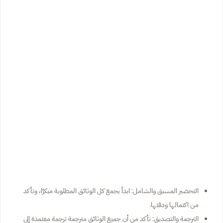
التحضير المسبق والشامل: ابدأ بجمع كل الوثائق المطلوبة مبكرًا، وتأكد
من اكتمالها ودقتها.
الترجمة والتصديق: تأكد من أن جميع الوثائق مترجمة ترجمة معتمدة إلى