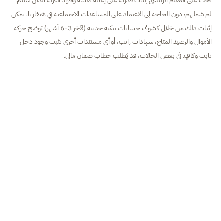
يجب على المقيم الرئيسي إثبات قدرته على إعالة نفسه وأفراد أسرته الذين سيتم
لم شملهم، دون الحاجة إلى الاعتماد على المساعدات الاجتماعية في هنغاريا. يمكن
إثبات ذلك من خلال كشوف حسابات بنكية حديثة (لآخر 3-6 أشهر) توضح حركة
الأموال والرصيد المتاح، شهادات راتب، أو أي مستندات أخرى تثبت وجود دخل
ثابت وكافٍ. في بعض الحالات، قد يُطلب خطاب ضمان مالي.