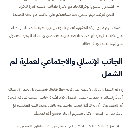
الاستقرار النفسي: يوفر الاتحاد مع الأسرة طمأنينة نفسية كبيرة للأفراد
الذين تفرقت بهم السبل، مما يساعدهم على التكيف مع البيئة الجديدة.
لضمان فهم دقيق لهذه الحقوق، يُنصح بالتواصل مع الجهات المعنية الرسمية،
مثل مكاتب الهجرة، أو الاستعانة بمحامين متخصصين في قضايا الهجرة للحصول
على إرشادات قانونية دقيقة.
الجانب الإنساني والاجتماعي لعملية لم
الشمل
إن لم الشمل العائلي لا يقتصر على كونه إجراءً قانونيًا فحسب، بل يحمل في طياته
أبعادًا إنسانية واجتماعية عميقة. ففصل أفراد الأسرة، خاصة بسبب ظروف الهجرة
أو اللجوء، يمكن أن يترك آثارًا نفسية واجتماعية بالغة. عندما تلتئم العائلات، فإن
ذلك يعزز من استقرار الأفراد ويسهم في بناء مجتمع أكثر تماسكًا.
تعزيز الرفاهية النفسية: يُقلل لم الشمل من التوتر والقلق الناجمين عن