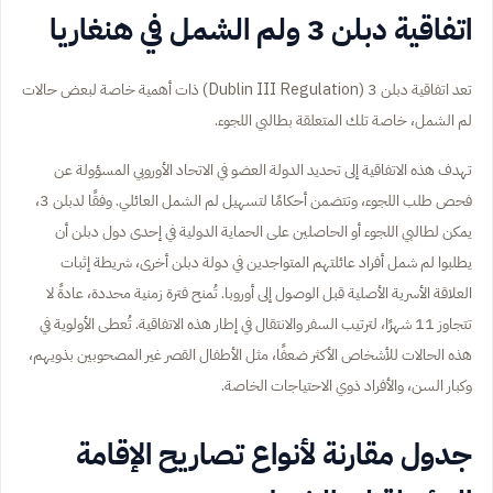
اتفاقية دبلن 3 ولم الشمل في هنغاريا
تعد اتفاقية دبلن 3 (Dublin III Regulation) ذات أهمية خاصة لبعض حالات
لم الشمل، خاصة تلك المتعلقة بطالبي اللجوء.
تهدف هذه الاتفاقية إلى تحديد الدولة العضو في الاتحاد الأوروبي المسؤولة عن
فحص طلب اللجوء، وتتضمن أحكامًا لتسهيل لم الشمل العائلي. وفقًا لدبلن 3،
يمكن لطالبي اللجوء أو الحاصلين على الحماية الدولية في إحدى دول دبلن أن
يطلبوا لم شمل أفراد عائلتهم المتواجدين في دولة دبلن أخرى، شريطة إثبات
العلاقة الأسرية الأصلية قبل الوصول إلى أوروبا. تُمنح فترة زمنية محددة، عادةً لا
تتجاوز 11 شهرًا، لترتيب السفر والانتقال في إطار هذه الاتفاقية. تُعطى الأولوية في
هذه الحالات للأشخاص الأكثر ضعفًا، مثل الأطفال القصر غير المصحوبين بذويهم،
وكبار السن، والأفراد ذوي الاحتياجات الخاصة.
جدول مقارنة لأنواع تصاريح الإقامة