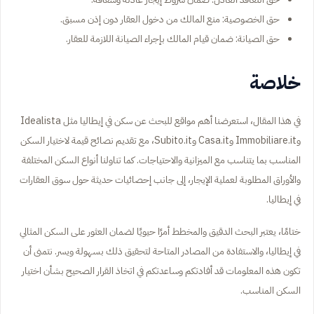
حق الخصوصية: منع المالك من دخول العقار دون إذن مسبق.
حق الصيانة: ضمان قيام المالك بإجراء الصيانة اللازمة للعقار.
خلاصة
في هذا المقال، استعرضنا أهم مواقع للبحث عن سكن في إيطاليا مثل Idealista
وImmobiliare.it وCasa.it وSubito.it، مع تقديم نصائح قيمة لاختيار السكن
المناسب بما يتناسب مع الميزانية والاحتياجات. كما تناولنا أنواع السكن المختلفة
والأوراق المطلوبة لعملية الإيجار، إلى جانب إحصائيات حديثة حول سوق العقارات
في إيطاليا.
ختامًا، يعتبر البحث الدقيق والمخطط أمرًا حيويًا لضمان العثور على السكن المثالي
في إيطاليا، والاستفادة من المصادر المتاحة لتحقيق ذلك بسهولة ويسر. نتمنى أن
تكون هذه المعلومات قد أفادتكم وساعدتكم في اتخاذ القرار الصحيح بشأن اختيار
السكن المناسب.