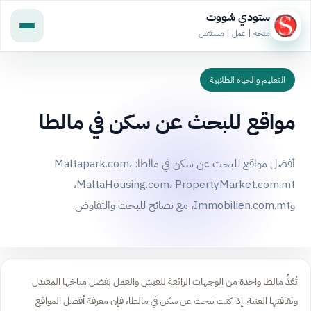
ستودي شووت
منحة | عمل | مستقبل
التعليم والحياة الطلابية
مواقع للبحث عن سكن في مالطا
أفضل مواقع للبحث عن سكن في مالطا: Maltapark.com،
MaltaHousing.com، PropertyMarket.com.mt،
وImmobilien.com.mt، مع نصائح للبحث والتفاوض.
تُعَدُّ مالطا واحدة من الوجهات الرائعة للعيش والعمل بفضل مناخها المعتدل
وثقافتها الغنية. إذا كنت تبحث عن سكن في مالطا، فإن معرفة أفضل المواقع