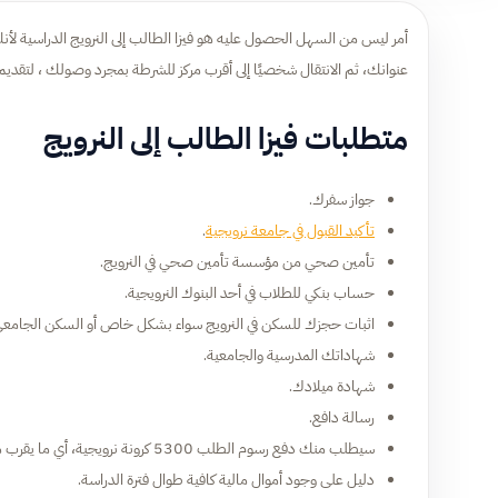
أمر ليس من السهل الحصول عليه هو فيزا الطالب إلى النرويج الدراسية لأنك 
عنوانك، ثم الانتقال شخصيًا إلى أقرب مركز للشرطة بمجرد وصولك ، لتقد
متطلبات فيزا الطالب إلى النرويج
جواز سفرك.
تأكيد القبول في جامعة نرويجية
.
تأمين صحي من مؤسسة تأمين صحي في النرويج.
حساب بنكي للطلاب في أحد البنوك النرويجية.
اثبات حجزك للسكن في النرويج سواء بشكل خاص أو السكن الجامعي
شهاداتك المدرسية والجامعية.
شهادة ميلادك.
رسالة دافع.
سيطلب منك دفع رسوم الطلب 5300 كرونة نرويجية، أي ما يقرب من 650 دولار أمريكي تقريباً.
دليل على وجود أموال مالية كافية طوال فترة الدراسة.