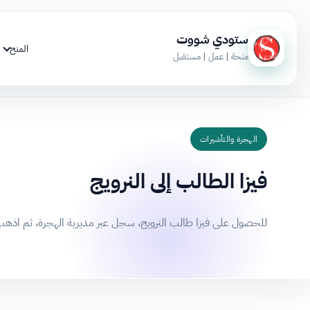
ستودي شووت
المنح
منحة | عمل | مستقبل
الهجرة والتأشيرات
فيزا الطالب إلى النرويج
للحصول على فيزا طالب النرويج، سجل عبر مديرية الهجرة، ثم اذه