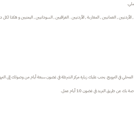
لي.
أردنيين , العمانيين , المغاربة , الأردنيين . العراقيين , السودانيين , اليمنيين و هكذا لكل 
المحلي في النرويج. يجب عليك زيارة مركز الشرطة في غضون سبعة أيام من وصولك إلى النرو
 طريق البريد في غضون 10 أيام عمل.