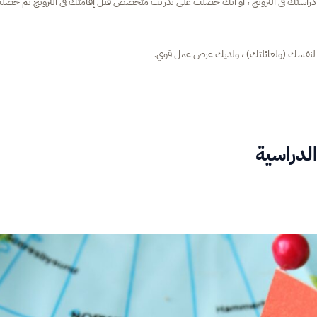
ة دراستك في النرويج ، أو أنك حصلت على تدريب متخصص قبل إقامتك في النرويج ثم حصل
الي لنفسك (ولعائلتك) ، ولديك عرض عمل قوي.
الدراسية