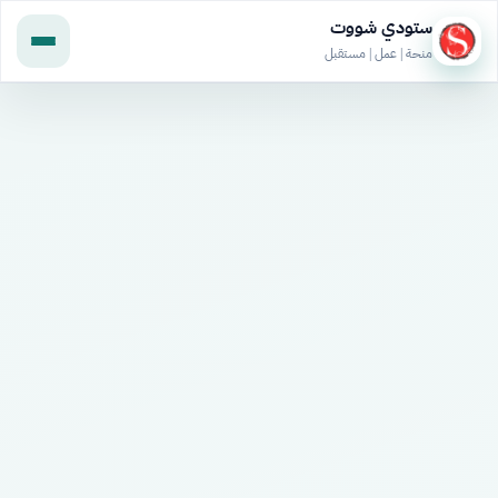
ستودي شووت
منحة | عمل | مستقبل