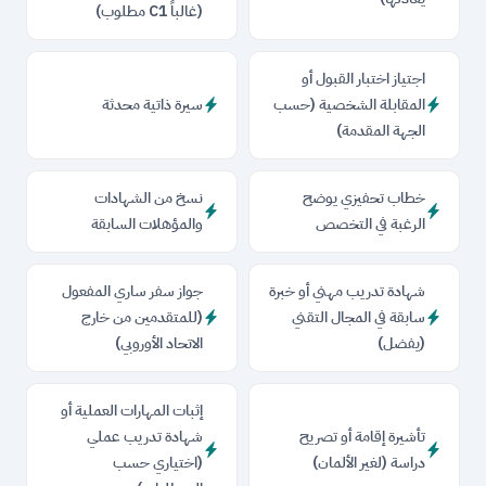
(غالباً C1 مطلوب)
اجتياز اختبار القبول أو
المقابلة الشخصية (حسب
سيرة ذاتية محدثة
الجهة المقدمة)
خطاب تحفيزي يوضح
نسخ من الشهادات
الرغبة في التخصص
والمؤهلات السابقة
شهادة تدريب مهني أو خبرة
جواز سفر ساري المفعول
سابقة في المجال التقني
(للمتقدمين من خارج
(يفضل)
الاتحاد الأوروبي)
إثبات المهارات العملية أو
تأشيرة إقامة أو تصريح
شهادة تدريب عملي
دراسة (لغير الألمان)
(اختياري حسب