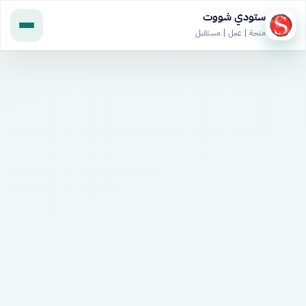
ستودي شووت
منحة | عمل | مستقبل