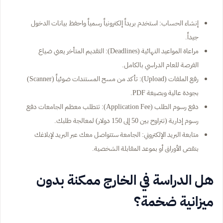
إنشاء الحساب: استخدم بريداً إلكترونياً رسمياً واحفظ بيانات الدخول
جيداً.
مراعاة المواعيد النهائية (Deadlines): التقديم المتأخر يعني ضياع
الفرصة للعام الدراسي بالكامل.
رفع الملفات (Upload): تأكد من مسح المستندات ضوئياً (Scanner)
بجودة عالية وبصيغة PDF.
دفع رسوم الطلب (Application Fee): تتطلب معظم الجامعات دفع
رسوم إدارية (تتراوح بين 50 إلى 150 دولار) لمعالجة طلبك.
متابعة البريد الإلكتروني: الجامعة ستتواصل معك عبر البريد لإبلاغك
بنقص الأوراق أو بموعد المقابلة الشخصية.
هل الدراسة في الخارج ممكنة بدون
ميزانية ضخمة؟