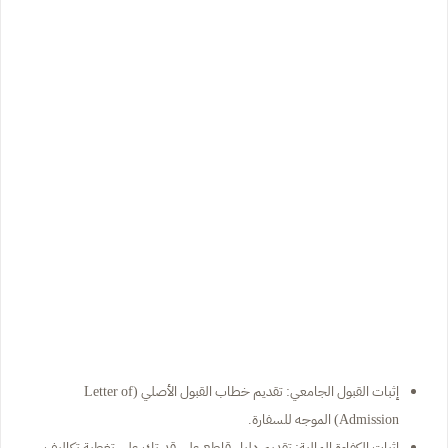
إثبات القبول الجامعي: تقديم خطاب القبول الأصلي (Letter of
Admission) الموجه للسفارة.
إثبات الكفاءة المالية: تقديم دليل قاطع على قدرتك على تغطية تكاليف