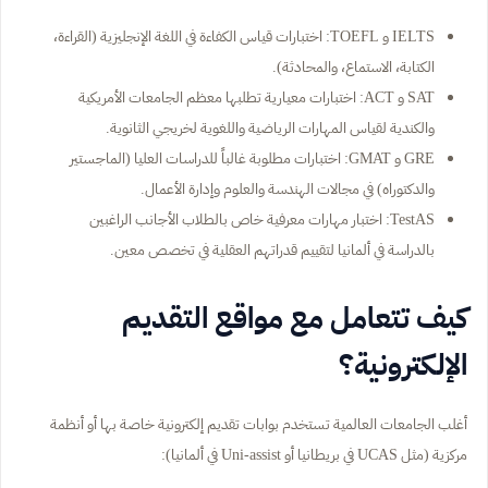
IELTS و TOEFL: اختبارات قياس الكفاءة في اللغة الإنجليزية (القراءة،
الكتابة، الاستماع، والمحادثة).
SAT و ACT: اختبارات معيارية تطلبها معظم الجامعات الأمريكية
والكندية لقياس المهارات الرياضية واللغوية لخريجي الثانوية.
GRE و GMAT: اختبارات مطلوبة غالباً للدراسات العليا (الماجستير
والدكتوراه) في مجالات الهندسة والعلوم وإدارة الأعمال.
TestAS: اختبار مهارات معرفية خاص بالطلاب الأجانب الراغبين
بالدراسة في ألمانيا لتقييم قدراتهم العقلية في تخصص معين.
كيف تتعامل مع مواقع التقديم
الإلكترونية؟
أغلب الجامعات العالمية تستخدم بوابات تقديم إلكترونية خاصة بها أو أنظمة
مركزية (مثل UCAS في بريطانيا أو Uni-assist في ألمانيا):