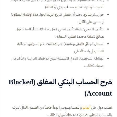
المعيشة والدراسة (عبر حساب بنكي أو كفالة).
جواز سفر صالح: يجب أن يغطي تاريخ انتهاء الجواز مدة الإقامة المطلوبة
أو سنتين على الأقل.
التأمين الصحي: وثيقة تأمين تغطي كامل مدة الإقامة أو السنة الأولى،
بمبالغ تغطية محددة تطلبها السفارة.
السجل الجنائي (فيش وتشبيه): شهادة تثبت خلو السوابق الجنائية
للطالب في بلده الأصلي.
المقابلة الشخصية: لقاء في القنصلية لشرح دوافعك للدراسة والتأكد من
جديتك كطالب.
شرح الحساب البنكي المغلق (Blocked
Account)
تطلب دول مثل
ألمانيا
والنمسا وسويسرا نوعاً خاصاً من الضمان المالي يُعرف
بالحساب المغلق لضمان عدم نفاذ أموال الطالب: