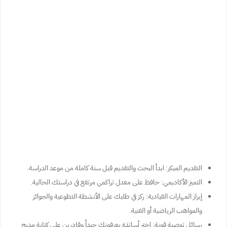
التقديم المبكر: ابدأ البحث والتقديم قبل سنة كاملة من موعد الدراسة.
التميز الأكاديمي: حافظ على معدل تراكمي مرتفع في دراستك الحالية.
إبراز المهارات القيادية: ركز في طلبك على الأنشطة التطوعية والجوائز
والمواهب الرياضية أو الفنية.
رسائل توصية قوية: اختر أساتذة يعرفونك جيداً وقادرين على كتابة مديح