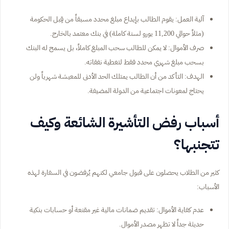
آلية العمل: يقوم الطالب بإيداع مبلغ محدد مسبقاً من قِبل الحكومة
(مثلاً حوالي 11,200 يورو لسنة كاملة) في بنك معتمد بالخارج.
صرف الأموال: لا يمكن للطالب سحب المبلغ كاملاً، بل يسمح له البنك
بسحب مبلغ شهري محدد فقط لتغطية نفقاته.
الهدف: التأكد من أن الطالب يمتلك الحد الأدنى للمعيشة شهرياً ولن
يحتاج لمعونات اجتماعية من الدولة المضيفة.
أسباب رفض التأشيرة الشائعة وكيف
تتجنبها؟
كثير من الطلاب يحصلون على قبول جامعي لكنهم يُرفضون في السفارة لهذه
الأسباب:
عدم كفاية الأموال: تقديم ضمانات مالية غير مقنعة أو حسابات بنكية
حديثة جداً لا تظهر مصدر الأموال.