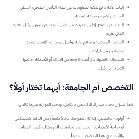
إثبات الأمان: تزويدهم بمعلومات عن نظام التأمين الصحي، السكن
الجامعي الآمن، وسمعة المدينة.
البحث عن المنح: إظهار جديتك من خلال البحث عن تمويل يقلل العبء
المالي عنهم.
التواصل المستمر: وعدهم بآلية تواصل يومية عبر الفيديو لتبديد
مخاوفهم من غيابك.
الاستعانة بالقدوة: ذكر أمثلة ناجحة من العائلة أو الأصدقاء خاضوا
التجربة من قبل.
التخصص أم الجامعة: أيهما تختار أولاً؟
هذا السؤال يحدد مسارك الأكاديمي بالكامل، ويجب الموازنة بينهما كالتالي:
أولوية التخصص: إذا كان طموحك مجالاً دقيقاً (مثل الذكاء الاصطناعي
أو جراحة الأعصاب)، ابحث عن الجامعات التي تمتلك أفضل المعامل
والأبحاث في هذا التخصص تحديداً.