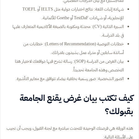
للماجستير) مع بيان الدرجات التفصيلي.
شهادة إثبات اللغة: نتائج اختبارات دولية مثل IELTS أو TOEFL
للإنجليزية، أو شهادات TestDaF أو Goethe للألمانية.
السيرة الذاتية (CV): محدثة ومكتوبة بالصيغة الأكاديمية المتعارف عليها
في بلد الدراسة.
خطابات التوصية (Letters of Recommendation): خطابات من
أساتذة سابقين أو مدراء عمل يشيدون بقدراتك.
بيان الغرض من الدراسة (SOP): رسالة تشرح فيها دوافعك لاختيار هذا
التخصص وهذه الجامعة تحديداً.
الصور الشخصية: صور رسمية بخلفية بيضاء تتوافق مع معايير التأشيرة.
كيف تكتب بيان غرض يقنع الجامعة
بقبولك؟
هذه الورقة هي فرصتك الوحيدة للتحدث مباشرة مع لجنة القبول، ويجب أن تجيب
على الأسئلة التالية: