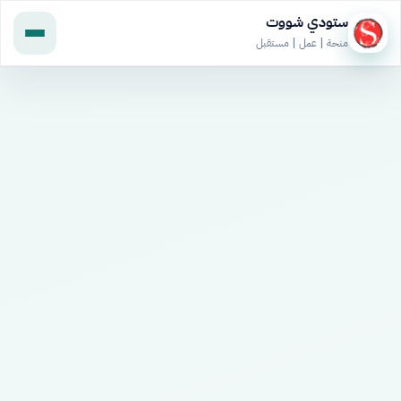
ستودي شووت
منحة | عمل | مستقبل