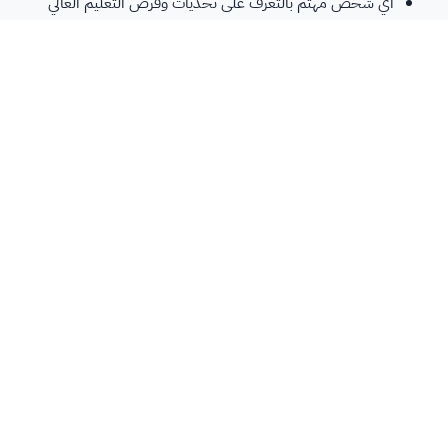
أي شخص مهتم بالتعرف على تحديات وفرص التعليم العالي
انضم إلينا في هذه الرحلة التعليمية الشيقة واستعد لبدء حياتك
الجامعية بثقة وحماس. من خلال هذه الدورة، ستكتسب المعرفة
والأدوات اللازمة لتحقيق النجاح في مسيرتك الأكاديمية والشخصية. لا
تفوت هذه الفرصة لتمكين نفسك وبناء أساس قوي لمستقبلك
الجامعي!
Future Learn
كورس الاستعداد للحياة الجامعية
يقدم هذا المزود دورة تدريبية شاملة للاستعداد للحياة