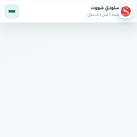
ستودي شووت
منحة | عمل | مستقبل