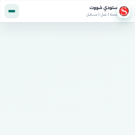
ستودي شووت
منحة | عمل | مستقبل