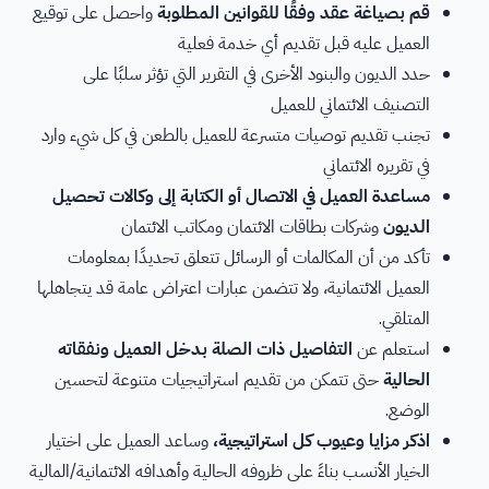
قم بصياغة عقد وفقًا للقوانين المطلوبة
واحصل على توقيع
العميل عليه قبل تقديم أي خدمة فعلية
حدد الديون والبنود الأخرى في التقرير التي تؤثر سلبًا على
التصنيف الائتماني للعميل
تجنب تقديم توصيات متسرعة للعميل بالطعن في كل شيء وارد
في تقريره الائتماني
مساعدة العميل في الاتصال أو الكتابة إلى وكالات تحصيل
الديون
وشركات بطاقات الائتمان ومكاتب الائتمان
تأكد من أن المكالمات أو الرسائل تتعلق تحديدًا بمعلومات
العميل الائتمانية، ولا تتضمن عبارات اعتراض عامة قد يتجاهلها
المتلقي.
استعلم عن
التفاصيل ذات الصلة بدخل العميل ونفقاته
الحالية
حتى تتمكن من تقديم استراتيجيات متنوعة لتحسين
الوضع.
اذكر مزايا وعيوب كل استراتيجية،
وساعد العميل على اختيار
الخيار الأنسب بناءً على ظروفه الحالية وأهدافه الائتمانية/المالية