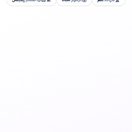
🧑🏻‍💻
💰
🏆