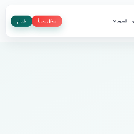
ي
المدونة
سجّل مجاناً
تلغرام