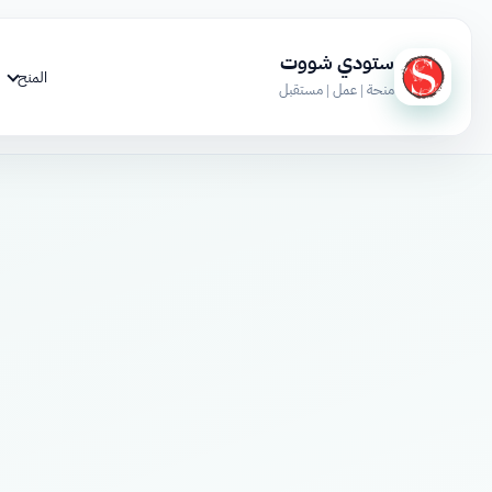
ستودي شووت
المنح
منحة | عمل | مستقبل