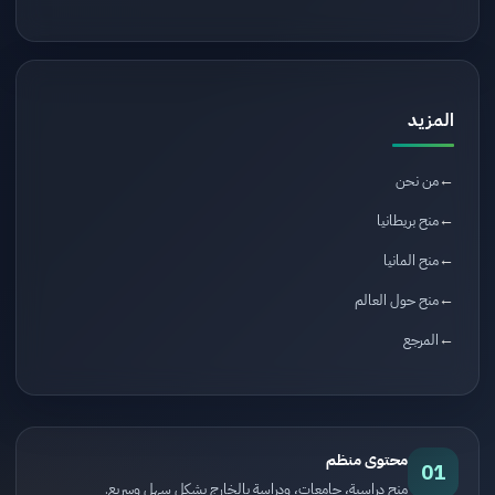
المزيد
من نحن
منح بريطانيا
منح المانيا
منح حول العالم
المرجع
محتوى منظم
01
منح دراسية، جامعات، ودراسة بالخارج بشكل سهل وسريع.