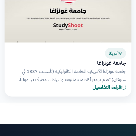
أمريكا
جامعة غونزاغا
جامعة غونزاغا الأمريكية الخاصة الكاثوليكية (تأسست 1887 في
سبوكان) تقدم برامج أكاديمية متنوعة وشهادات معترف بها دولياً.
قراءة التفاصيل