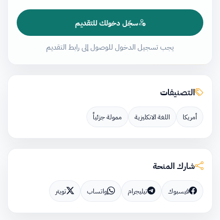
سجّل دخولك للتقديم
يجب تسجيل الدخول للوصول إلى رابط التقديم
التصنيفات
أمريكا
اللغة الانكليزية
ممولة جزئياً
شارك المنحة
فيسبوك
تيليجرام
واتساب
تويتر