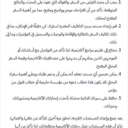
يجب أن يحدد الغرض من السفر، والفوائد التي تعود على البحث، والنتائج
المتوقعة. تأكد من أن اقتراحك موجز وواضح ومقنع، مما يبرز أهمية السفر
المقترح لبحثك.
قم بإعداد مستند يسرد التكاليف المقدرة لسفرك. كن دقيقًا قدر الإمكان، بما في
ذلك تكاليف السفر بالطائرة والإقامة والوجبات والتسجيل في المؤتمرات وما إلى
ذلك.
تحتاج إلى تقديم مراجع أكاديمية، لذا تأكد من التواصل مع أساتذتك أو
الموجهين الذين يمكنهم أن يشهدوا على مصداقيتك الأكاديمية وقيمة السفر
البحثي المقترح.
يمكن تضمين أي مستند تعتقد أنه يمكن أن يدعم طلبك ويظهر أهمية سفرك
البحثي. قد يكون هذا خطاب دعوة من مؤسسة خارجية أو خطاب قبول من
مؤتمر.
حافظ على سيرتك الذاتية محدثة بأحدث إنجازاتك الأكاديمية ومنشوراتك
وخبراتك.
بعد جمع وإعداد المستندات اللازمة، تحقق مرة أخرى للتأكد من دقتها واكتمالها.
تذكر أن هذه المستندات تمثل رحلتك الأكاديمية وتطلعاتك، لذا تأكد من أنها