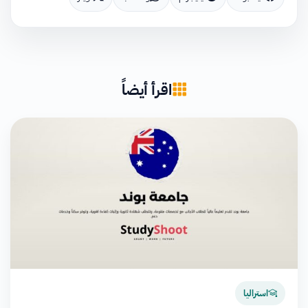
اقرأ أيضاً
استراليا