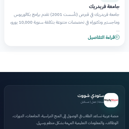
جامعة فريدريك
جامعة فريدريك في قبرص (تأسست 2001) تقدم برامج بكالوريوس
وماجستير ودكتوراه في تخصصات متنوعة بتكلفة سنوية 10,000 يورو،
…
قراءة التفاصيل
ستودي شووت
منحة | عمل | مستقبل
منصة عربية تساعد الطلاب في الوصول إلى المنح الدراسية، الجامعات، الدورات،
الوظائف، والمعلومات التعليمية المهمة بشكل منظم وسهل.