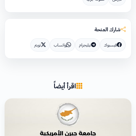
شارك المنحة
فيسبوك
تيليجرام
واتساب
تويتر
اقرأ أيضاً