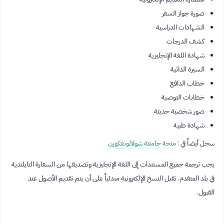
صورة جواز السفر
الشهادات الدراسية
كشف الدرجات
شهادة اللغة الإنجليزية
السيرة الذاتية
خطاب الدافع
خطابات التوصية
صور شخصية حديثة
شهادة طبية
سجل أيضاً في :
منحة جامعة شولالونغكورن
يجب ترجمة جميع المستندات إلى اللغة الإنجليزية وتصديقها من السفارة التايلندية
في بلد المتقدم. تقبل النسخ الإلكترونية مبدئياً على أن يتم تقديم الأصول عند
القبول.