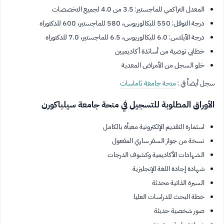
المعدل التراكمي للماجستير: 3.5 من 4.0 لجميع التخصصات
درجة التوفل: 550 للبكالوريوس، 580 للماجستير، 600 للدكتوراه
درجة الآيلتس: 6.0 للبكالوريوس، 6.5 للماجستير، 7.0 للدكتوراه
خطابي توصية من أساتذة أكاديميين
خلو السجل من الأمراض المعدية
سجل أيضاً في :
منحة جامعة ثاماسات
الأوراق المطلوبة للتسجيل في منحة جامعة سيلباكورن
استمارة التقديم الإلكترونية معبأة بالكامل
نسخة من جواز السفر ساري المفعول
الشهادات الأكاديمية وكشوف الدرجات
شهادة إجادة اللغة الإنجليزية
السيرة الذاتية محدثة
خطة البحث للدراسات العليا
صور شخصية حديثة