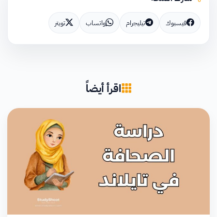
فيسبوك
تيليجرام
واتساب
تويتر
اقرأ أيضاً