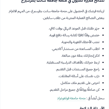
نصائح مميزة للقبول في منحة جامعة سانت بطرسبرغ
لزيادة فرصك في الحصول على منحة جامعة سانت بطرسبرغ، من المهم الالتزام
ببعض النصائح العملية المجربة من طلاب سابقين.
جهّز طلبك قبل الموعد النهائي بوقت كافٍ.
خصص وقتًا كافيًا لكتابة رسالة دافع قوية.
تجنب الأخطاء اللغوية والنحوية.
اطلب المساعدة من مستشار أكاديمي.
اذكر إنجازاتك بدقة دون مبالغة.
اربط خبراتك بالأهداف الدراسية المستقبلية.
راجع جميع المستندات قبل التقديم.
درّب نفسك على أسئلة المقابلات.
احرص على تقديم ملف متكامل.
كن صادقًا وواثقًا في جميع مراحل التقديم.
سجل أيضاً في :
منحة جامعة فولغوغراد
الأسئلة الشائعة