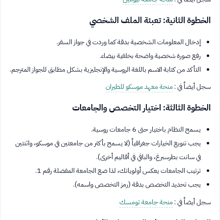
الخطوة الثانية: تعبئة الملف الشخصي
إدخال المعلومات الشخصية بدقة كما وردت في جواز السفر.
رفع صورة شخصية واضحة بخلفية بيضاء.
التأكد من كتابة الاسم باللغة الروسية والإنجليزية بشكل مطابق للجواز المترجم.
سجل أيضاً في :
منحة معهد موسكو للطيران
الخطوة الثالثة: اختيار التخصص والجامعات
يسمح النظام باختيار حتى 6 جامعات روسية.
يجب تنويع الخيارات جغرافياً (لا يسمح بأكثر من جامعتين في موسكو، واثنتين
في سانت بطرسبرغ، والباقي في أقاليم أخرى).
ترتيب الجامعات يعكس أولوياتك، لذا ضع الجامعة المفضلة رقم 1.
يجب تحديد التخصص بدقة (رمز التخصص واسمه).
سجل أيضاً في :
منحة جامعة تومسك