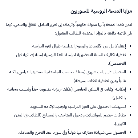
مزايا المنحة الروسية للسوريين
تتميز هذه المنحة بأنها ممولة حكومياً وتهدف إلى تعزيز التبادل الثقافي والعلمي. فيما
يلي قائمة دقيقة بالمزايا المقدمة للطالب المقبول:
إعفاء كامل من الأقساط والرسوم الدراسية طوال فترة الدراسة.
تغطية تكاليف السنة التحضيرية لدراسة اللغة الروسية (سنة إضافية قبل
التخصص).
الحصول على راتب شهري (يختلف حسب الجامعة والمستوى الدراسي ولكنه
غالباً رمزي لتغطية نفقات بسيطة).
إمكانية الإقامة في السكن الجامعي (بتكلفة رمزية مدعومة جداً وليست مجانية
بالكامل).
تسهيلات الحصول على الفيزا الدراسية وتجديد الإقامة السنوية.
بطاقات خصم للمواصلات ودخول المتاحف والمسارح (للطلاب في المدن
الكبرى).
الحصول على شهادة معترف بها دولياً وفي سوريا بعد التخرج والمعادلة.