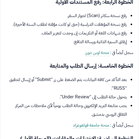
الخطوة الرابعة: رفع المستندات الأولية
رفع نسخة سكانر (Scan) لجواز السفر.
رفع نسخة المؤهلات الدراسية (حتى لو كانت مؤقتة لطلاب السنة الأخيرة).
رفع شهادات اللغة أو التكريمات إن وجدت لتعزيز الملف.
إرفاق السيرة الذاتية ورسالة الدافع.
سجل أيضاً في :
منحة اوبن دورز
الخطوة الخامسة: إرسال الطلب والمتابعة
بعد التأكد من كافة البيانات، يتم الضغط على زر “Submit” أو إرسال لتدقيق
“RUSS”.
يتحول حالة الطلب إلى “Under Review”.
يجب متابعة البريد الإلكتروني وحالة الطلب يومياً لأي ملاحظات من المركز
الثقافي الروسي بدمشق.
سجل أيضاً في :
منحة جامعة فولغوغراد
الخطوة السادسة: الاختبارات والمقابلات (المرحلة الأولى)