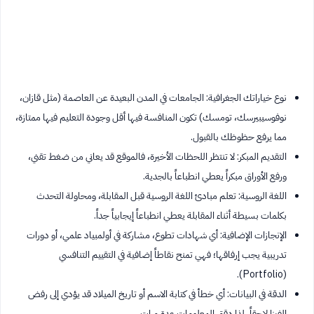
نوع خياراتك الجغرافية: الجامعات في المدن البعيدة عن العاصمة (مثل قازان،
نوفوسيبيرسك، تومسك) تكون المنافسة فيها أقل وجودة التعليم فيها ممتازة،
مما يرفع حظوظك بالقبول.
التقديم المبكر: لا تنتظر اللحظات الأخيرة، فالموقع قد يعاني من ضغط تقني،
ورفع الأوراق مبكراً يعطي انطباعاً بالجدية.
اللغة الروسية: تعلم مبادئ اللغة الروسية قبل المقابلة، ومحاولة التحدث
بكلمات بسيطة أثناء المقابلة يعطي انطباعاً إيجابياً جداً.
الإنجازات الإضافية: أي شهادات تطوع، مشاركة في أولمبياد علمي، أو دورات
تدريبية يجب إرفاقها؛ فهي تمنح نقاطاً إضافية في التقييم التنافسي
(Portfolio).
الدقة في البيانات: أي خطأ في كتابة الاسم أو تاريخ الميلاد قد يؤدي إلى رفض
الفيزا لاحقاً، لذا دقق المعلومات عدة مرات.