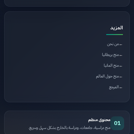
المزيد
من نحن
منح بريطانيا
منح المانيا
منح حول العالم
المرجع
محتوى منظم
01
منح دراسية، جامعات، ودراسة بالخارج بشكل سهل وسريع.