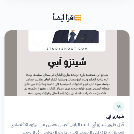
اقرأ أيضاً
شينزو آبي
قبل ظهور شينزو آبي، كانت اليابان تعيش عقدين من الركود الاقتصادي
العميق، والانكماش الديموغرافي، والتراجع المتواصل في النفوذ…