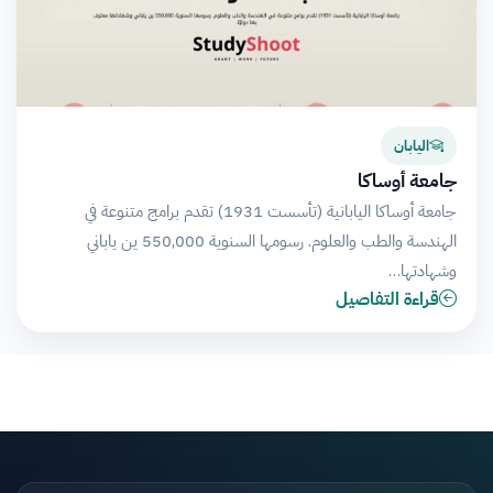
اليابان
جامعة أوساكا
جامعة أوساكا اليابانية (تأسست 1931) تقدم برامج متنوعة في
الهندسة والطب والعلوم. رسومها السنوية 550,000 ين ياباني
وشهادتها…
قراءة التفاصيل