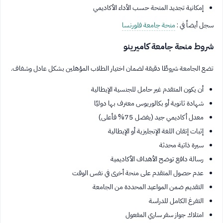
إمكانية تجديد المنحة حسب الأداء الأكاديمي
سجل أيضاً في :
منحة جامعة فلورنسا
شروط منحة جامعة كاميرينو
تضع الجامعة شروطًا دقيقة لضمان اختيار الطلاب المؤهلين بشكل عادل وشفاف.
أن يكون المتقدم غير حامل للجنسية الإيطالية
شهادة ثانوية أو بكالوريوس معترف بها دوليًا
معدل أكاديمي جيد (يفضل 75% فأعلى)
إثبات إتقان اللغة الإنجليزية أو الإيطالية
سيرة ذاتية محدثة
رسالة دافع توضح الأهداف الأكاديمية
عدم حصول المتقدم على منحة أخرى في نفس الوقت
التقديم ضمن المواعيد المحددة من الجامعة
التفرغ الكامل للدراسة
امتلاك جواز سفر ساري المفعول