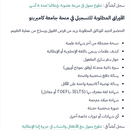
سجل أيضاً في :
تطوع ممول في مزرعة عضوية بإيطاليا لمدة 6 أشهر
الأوراق المطلوبة للتسجيل في منحة جامعة كاميرينو
التحضير الجيد للوثائق المطلوبة يزيد من فرص القبول ويسرّع من عملية التقييم.
نسخة مصدقة من آخر شهادة علمية
كشف علامات رسمي باللغة الإنجليزية أو الإيطالية
جواز سفر ساري المفعول
سيرة ذاتية محدثة (وفق نموذج أوروبي)
رسالة دافع شخصية واضحة
رسالة توصية أكاديمية واحدة على الأقل
شهادة لغة معترف بها (TOEFL، IELTS أو معادل)
شهادة ميلاد مترجمة
صورة شخصية حديثة
أي شهادات أو دورات داعمة أخرى
سجل أيضاً في :
تطوع ممول مع الأطفال والشباب في جزيرة إلبا الإيطالية