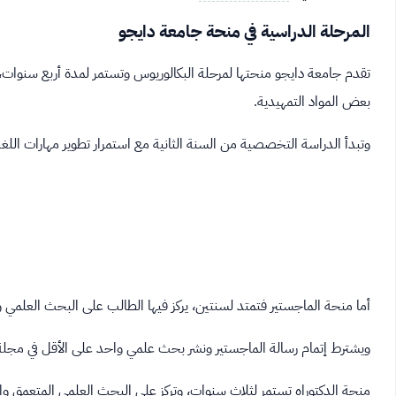
المرحلة الدراسية في منحة جامعة دايجو
تقدم جامعة دايجو منحتها لمرحلة البكالوريوس وتستمر لمدة أربع سنوات،
بعض المواد التمهيدية.
وتبدأ الدراسة التخصصية من السنة الثانية مع استمرار تطوير مهارات اللغة 
أما منحة الماجستير فتمتد لسنتين، يركز فيها الطالب على البحث العلم
ويشترط إتمام رسالة الماجستير ونشر بحث علمي واحد على الأقل في مجل
منحة الدكتوراه تستمر لثلاث سنوات، وتركز على البحث العلمي المتعمق وا