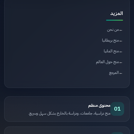
المزيد
من نحن
منح بريطانيا
منح المانيا
منح حول العالم
المرجع
محتوى منظم
01
منح دراسية، جامعات، ودراسة بالخارج بشكل سهل وسريع.