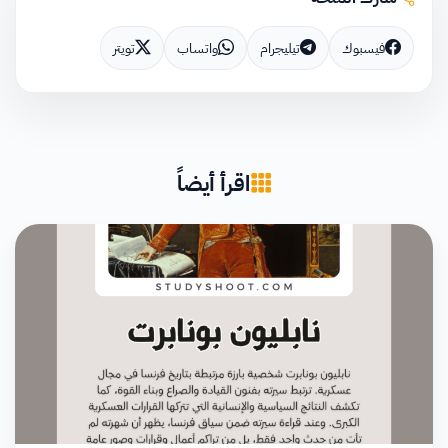
فيسبوك
تيليجرام
واتساب
تويتر
اقرأ أيضاً