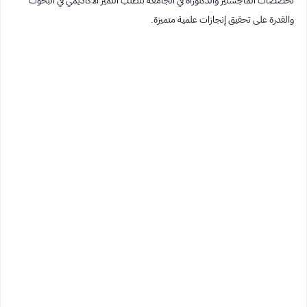
تخصصات الماجستير والدكتوراه في الجامعة تتطلب التميز الأكاديمي في البحوث
والقدرة على تحقيق إنجازات علمية متميزة.