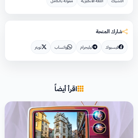
التشيك
اللغة الانكليزية
ممولة بالكامل
شارك المنحة
فيسبوك
تيليجرام
واتساب
تويتر
اقرأ أيضاً