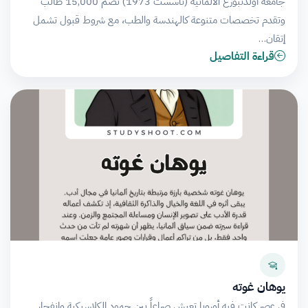
جامعة أولدنبورغ الألمانية (تأسست 1973) تضم 15,000 طالب
وتقدم تخصصات متنوعة كالهندسة والطب، مع شروط قبول تشمل
إتقان…
قراءة التفاصيل
يوهان غوته
في عصر كانت فيه أوروبا تعيش صراعاً بين جمود الكلاسيكية وانفجار