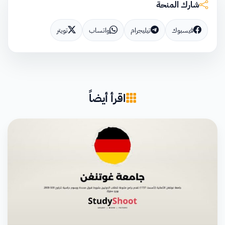
شارك المنحة
فيسبوك
تيليجرام
واتساب
تويتر
اقرأ أيضاً