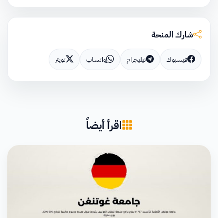
شارك المنحة
فيسبوك
تيليجرام
واتساب
تويتر
اقرأ أيضاً