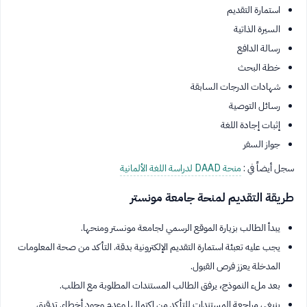
استمارة التقديم
السيرة الذاتية
رسالة الدافع
خطة البحث
شهادات الدرجات السابقة
رسائل التوصية
إثبات إجادة اللغة
جواز السفر
سجل أيضاً في :
منحة DAAD لدراسة اللغة الألمانية
طريقة التقديم لمنحة جامعة مونستر
يبدأ الطالب بزيارة الموقع الرسمي لجامعة مونستر ومنحها.
يجب عليه تعبئة استمارة التقديم الإلكترونية بدقة. التأكد من صحة المعلومات
المدخلة يعزز فرص القبول.
بعد ملء النموذج، يرفق الطالب المستندات المطلوبة مع الطلب.
ينبغي مراجعة المستندات للتأكد من اكتمالها وعدم وجود أخطاء. تدقيق