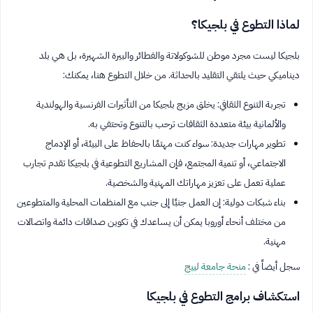
لماذا التطوع في بلجيكا؟
بلجيكا ليست مجرد موطن للشوكولاتة والفطائر والبيرة الشهيرة، بل هي بلد
ديناميكي حيث يلتقي التقليد بالحداثة. من خلال التطوع هنا، يمكنك:
تجربة التنوع الثقافي: يخلق مزيج بلجيكا من التأثيرات الفرنسية والهولندية
والألمانية بيئة متعددة الثقافات ترحب بالتنوع وتحتفي به.
تطوير مهارات جديدة: سواء كنت مهتمًا بالحفاظ على البيئة، أو الإدماج
الاجتماعي، أو تنمية المجتمع، فإن المشاريع التطوعية في بلجيكا تقدم تجارب
عملية تعمل على تعزيز مهاراتك المهنية والشخصية.
بناء شبكات دولية: إن العمل جنبًا إلى جنب مع المنظمات المحلية والمتطوعين
من مختلف أنحاء أوروبا يمكن أن يساعدك في تكوين صداقات دائمة واتصالات
مهنية.
سجل أيضاً في :
منحة جامعة لييج
استكشاف برامج التطوع في بلجيكا