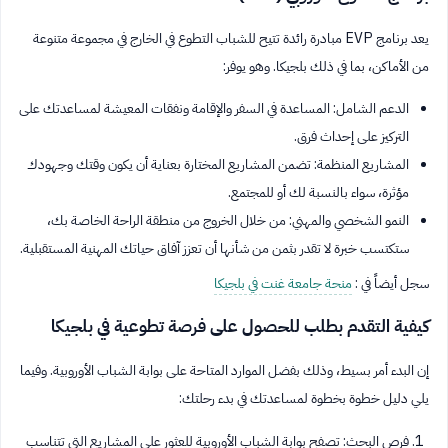
يعد برنامج EVP مبادرة رائدة تتيح للشباب التطوع في الخارج في مجموعة متنوعة
من الأماكن، بما في ذلك بلجيكا. وهو يوفر:
الدعم الشامل: المساعدة في السفر والإقامة ونفقات المعيشة لمساعدتك على
التركيز على إحداث فرق.
المشاريع المنظمة: تضمن المشاريع المختارة بعناية أن يكون وقتك وجهودك
مؤثرة، سواء بالنسبة لك أو للمجتمع.
النمو الشخصي والمهني: من خلال الخروج من منطقة الراحة الخاصة بك،
ستكتسب خبرة لا تقدر بثمن من شأنها أن تعزز آفاق حياتك المهنية المستقبلية.
سجل أيضاً في :
منحة جامعة غنت في بلجيكا
كيفية التقدم بطلب للحصول على فرصة تطوعية في بلجيكا
إن البدء أمر بسيط، وذلك بفضل الموارد المتاحة على بوابة الشباب الأوروبية. وفيما
يلي دليل خطوة بخطوة لمساعدتك في بدء رحلتك:
فرص البحث: تصفح بوابة الشباب الأوروبية للعثور على المشاريع التي تتناسب