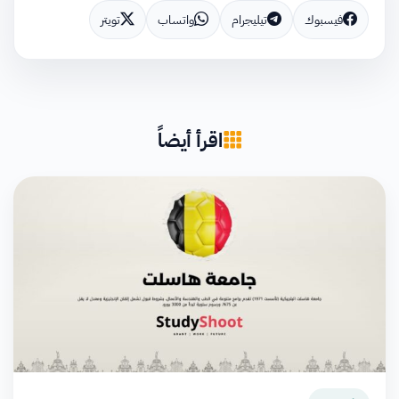
فيسبوك
تيليجرام
واتساب
تويتر
اقرأ أيضاً