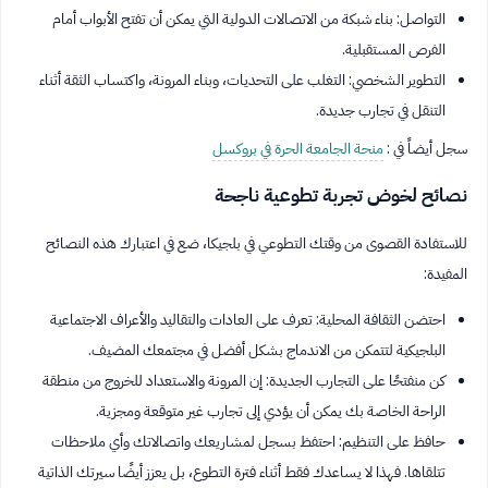
التواصل: بناء شبكة من الاتصالات الدولية التي يمكن أن تفتح الأبواب أمام
الفرص المستقبلية.
التطوير الشخصي: التغلب على التحديات، وبناء المرونة، واكتساب الثقة أثناء
التنقل في تجارب جديدة.
سجل أيضاً في :
منحة الجامعة الحرة في بروكسل
نصائح لخوض تجربة تطوعية ناجحة
للاستفادة القصوى من وقتك التطوعي في بلجيكا، ضع في اعتبارك هذه النصائح
المفيدة:
احتضن الثقافة المحلية: تعرف على العادات والتقاليد والأعراف الاجتماعية
البلجيكية لتتمكن من الاندماج بشكل أفضل في مجتمعك المضيف.
كن منفتحًا على التجارب الجديدة: إن المرونة والاستعداد للخروج من منطقة
الراحة الخاصة بك يمكن أن يؤدي إلى تجارب غير متوقعة ومجزية.
حافظ على التنظيم: احتفظ بسجل لمشاريعك واتصالاتك وأي ملاحظات
تتلقاها. فهذا لا يساعدك فقط أثناء فترة التطوع، بل يعزز أيضًا سيرتك الذاتية