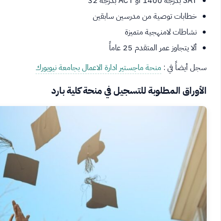
SAT بدرجة 1400 أو ACT بدرجة 32
خطابات توصية من مدرسين سابقين
نشاطات لامنهجية متميزة
ألا يتجاوز عمر المتقدم 25 عاماً
سجل أيضاً في :
منحة ماجستير ادارة الاعمال بجامعة نيويورك
الأوراق المطلوبة للتسجيل في منحة كلية بارد