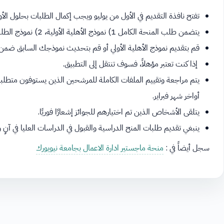
تفتح نافذة التقديم في الأول من يوليو ويجب إكمال الطلبات بحلول الأ
يتضمن طلب المنحة الكامل 1) نموذج الأهلية الأولية، 2) نموذج الطلب، 3) المرجع الأساسي، و 4) المرجع الثانوي.
قم بتقديم نموذج الأهلية الأولي أو قم بتحديث نموذجك السابق ضمن 
إذا كنت تعتبر مؤهلاً، فسوف تنتقل إلى التطبيق.
يتم مراجعة وتقييم الملفات الكاملة للمرشحين الذين يستوفون متطلبات 
أواخر شهر فبراير.
يتلقى الأشخاص الذين تم اختيارهم للجوائز إشعارًا فوريًا.
ينبغي تقديم طلبات المنح الدراسية والقبول في الدراسات العليا في آنٍ وا
سجل أيضاً في :
منحة ماجستير ادارة الاعمال بجامعة نيويورك